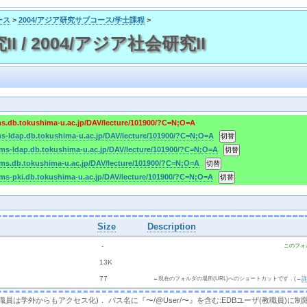
ース
>
2004/アジア研究サブコース/学士課程
>
I / 2004/アジア社会研究II
ms.db.tokushima-u.ac.jp/DAV/lecture/101900/?C=N;O=A
ms-ldap.db.tokushima-u.ac.jp/DAV/lecture/101900/?C=N;O=A
cms-ldap.db.tokushima-u.ac.jp/DAV/lecture/101900/?C=N;O=A
cms.db.tokushima-u.ac.jp/DAV/lecture/101900/?C=N;O=A
cms-pki.db.tokushima-u.ac.jp/DAV/lecture/101900/?C=N;O=A
Size
Description
  - 
このフォ
 
 13K
 
 77 
←現在のフォルダの場所(URL)へのショートカットです．(→
，教職員は学外からもアクセス化)． パス名に『〜/@User/〜』を含む:EDBユーザ(教職員)に制