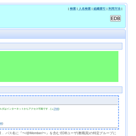
|
検索
|
人名検索
|
組織索引
|
利用方法
|
ルダはインターネットからアクセス可能です．(→
詳細
)
詳細
)
限． パス名に『〜/@Member/〜』を含む:EDBユーザ(教職員)の特定グループに