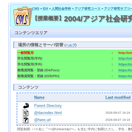
CMS
>
IDX
>
人間社会学科
>
アジア研究コース
>
アジア研究サブコ
2004/アジア社会研究I
【授業概要】
コンテンツエリア
場所の情報とサーバ切替
(
ヘルプ
)
一般閲覧用
:
http://c
学生閲覧用(学内)
:
http://c
学生閲覧用(学外)
:
https://
教職員閲覧・登録 (ID&Pass)
:
https://
教職員閲覧・登録 (EDB/PKI)
:
https://
コンテンツ
Name
Last modified
Parent Directory
@davindex.html
2026-08-07 16:16 
@here.url
2026-08-07 16:16 
閲覧制限: パス名に『〜/@University/〜』を含む:学内に制限(ただし，学生