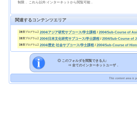
制限． これら以外:インターネットから閲覧可能．
関連するコンテンツエリア
2004/アジア研究サブコース/学士課程
/
2004/Sub-Course of As
【教育プログラム】
2004/日本文化研究サブコース/学士課程
/
2004/Sub-Course of J
【教育プログラム】
2004/歴史·社会サブコース/学士課程
/
2004/Sub-Course of Hist
【教育プログラム】
◎ このフォルダを閲覧できる人:
⇒
全てのインターネットユーザ．
This content area is 