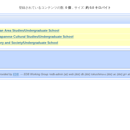
登録されているコンテンツの数:
0 個
，サイズ:
約 0.0 キロバイト
ian Area Studies/Undergraduate School
apanese Cultural Studies/Undergraduate School
ory and Society/Undergraduate School
provided by
EDB
. --- EDB Working Group <edb-admin (at) web (dot) db (dot) tokushima-u (dot) ac (dot) jp> a