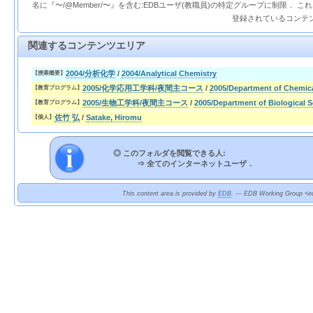
名に『〜/@Member/〜』を含む:EDBユーザ(教職員)の特定グループに制限． 
登録されているコンテ
関連するコンテンツエリア
2004/分析化学
/
2004/Analytical Chemistry
【授業概要】
2005/化学応用工学科/夜間主コース
/
2005/Department of Chemic
【教育プログラム】
2005/生物工学科/夜間主コース
/
2005/Department of Biological 
【教育プログラム】
佐竹 弘
/
Satake, Hiromu
【個人】
◎ このフォルダを閲覧できる人:
⇒
全てのインターネットユーザ．
This content area is provided by
EDB
. --- EDB Working Group <ed