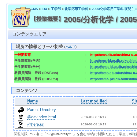
CMS
>
IDX
>
工学部
>
化学応用工学科
>
2005/化学応用工学科/夜間主
2005/分析化学 / 2005/A
【授業概要】
コンテンツエリア
場所の情報とサーバ切替
(
ヘルプ
)
一般閲覧用
:
http://cms.db.tokushima-u.a
学生閲覧用(学内)
:
http://cms-ldap.db.tokushim
学生閲覧用(学外)
:
https://cms-ldap.db.tokushi
教職員閲覧・登録 (ID&Pass)
:
https://cms.db.tokushima-u.
教職員閲覧・登録 (EDB/PKI)
:
https://cms-pki.db.tokushim
コンテンツ
Name
Last modified
Si
Parent Directory
  - 
@davindex.html
2026-08-08 16:17  
 13
@here.url
2026-08-08 16:17  
 77
閲覧制限: パス名に『〜/@University/〜』を含む:学内に制限(ただし，学生，