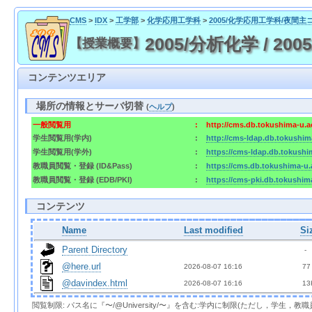
CMS
>
IDX
>
工学部
>
化学応用工学科
>
2005/化学応用工学科/夜間主
2005/分析化学 / 2005/A
【授業概要】
コンテンツエリア
場所の情報とサーバ切替
(
ヘルプ
)
一般閲覧用
:
http://cms.db.tokushima-u.a
学生閲覧用(学内)
:
http://cms-ldap.db.tokushim
学生閲覧用(学外)
:
https://cms-ldap.db.tokushi
教職員閲覧・登録 (ID&Pass)
:
https://cms.db.tokushima-u.
教職員閲覧・登録 (EDB/PKI)
:
https://cms-pki.db.tokushim
コンテンツ
Name
Last modified
Si
Parent Directory
  - 
@here.url
2026-08-07 16:16  
 77
@davindex.html
2026-08-07 16:16  
 13
閲覧制限: パス名に『〜/@University/〜』を含む:学内に制限(ただし，学生，