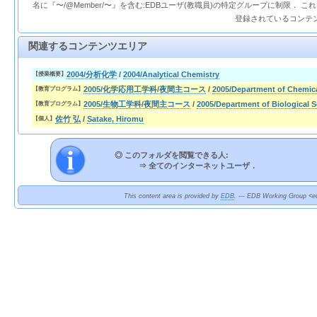
名に『〜/@Member/〜』を含む:EDBユーザ(教職員)の特定グループに制限． 
登録されているコンテ
関連するコンテンツエリア
2004/分析化学
/
2004/Analytical Chemistry
【授業概要】
2005/化学応用工学科/夜間主コース
/
2005/Department of Chemic
【教育プログラム】
2005/生物工学科/夜間主コース
/
2005/Department of Biological 
【教育プログラム】
佐竹 弘
/
Satake, Hiromu
【個人】
◎ このフォルダを閲覧できる人:
⇒
全てのインターネットユーザ．
This content area is provided by
EDB
. --- EDB Working Group <ed