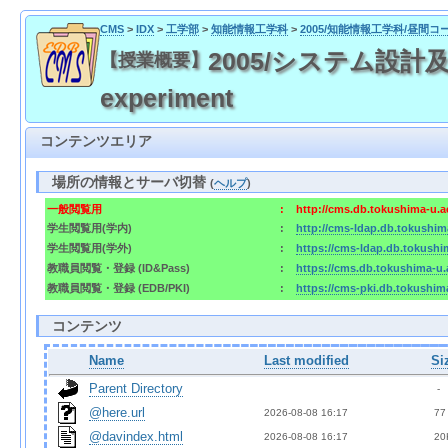
CMS
>
IDX
>
工学部
>
知能情報工学科
>
2005/知能情報工学科/昼間コ
2005/システム設計及び実験
【授業概要】
experiment
コンテンツエリア
場所の情報とサーバ切替
(
ヘルプ
)
一般閲覧用
:
http://cms.db.tokushima-u.a
学生閲覧用(学内)
:
http://cms-ldap.db.tokushim
学生閲覧用(学外)
:
https://cms-ldap.db.tokushi
教職員閲覧・登録 (ID&Pass)
:
https://cms.db.tokushima-u.
教職員閲覧・登録 (EDB/PKI)
:
https://cms-pki.db.tokushim
コンテンツ
Name
Last modified
Si
Parent Directory
  - 
@here.url
2026-08-08 16:17  
 77
@davindex.html
2026-08-08 16:17  
 20