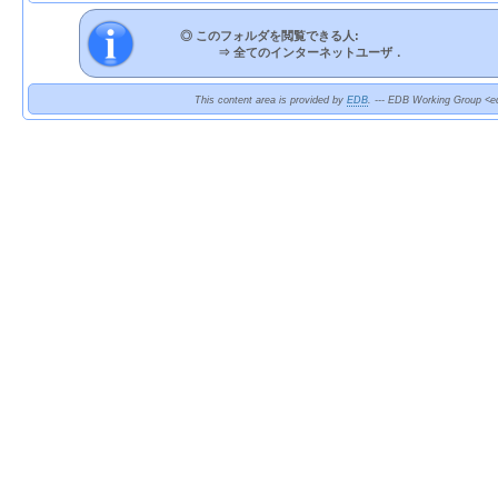
◎ このフォルダを閲覧できる人:
⇒
全てのインターネットユーザ．
This content area is provided by
EDB
. --- EDB Working Group <ed