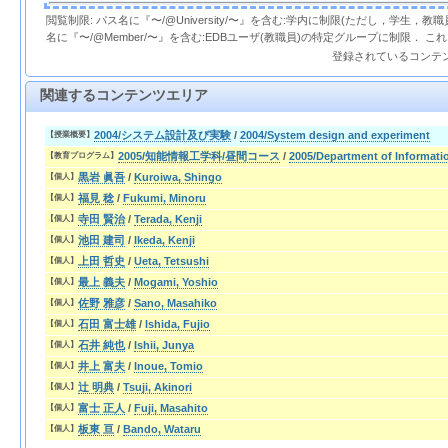
閲覧制限: パス名に『〜/@University/〜』を含む:学内に制限(ただし，学生，
名に『〜/@Member/〜』を含む:EDBユーザ(教職員)の特定グループに制限． 
登録されているコンテ
関連するコンテンツエリア
2004/システム設計及び実験
/
2004/System design and experiment
【授業概要】
2005/知能情報工学科/昼間コース
/
2005/Department of Informati
【教育プログラム】
黒岩 眞吾
/
Kuroiwa, Shingo
【個人】
福見 稔
/
Fukumi, Minoru
【個人】
寺田 賢治
/
Terada, Kenji
【個人】
池田 建司
/
Ikeda, Kenji
【個人】
上田 哲史
/
Ueta, Tetsushi
【個人】
最上 義夫
/
Mogami, Yoshio
【個人】
佐野 雅彦
/
Sano, Masahiko
【個人】
石田 富士雄
/
Ishida, Fujio
【個人】
石井 純也
/
Ishii, Junya
【個人】
井上 富夫
/
Inoue, Tomio
【個人】
辻 明典
/
Tsuji, Akinori
【個人】
富士 正人
/
Fuji, Masahito
【個人】
板東 亘
/
Bando, Wataru
【個人】