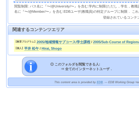
閲覧制限: パス名に『〜/@University/〜』を含む:学内に制限(ただし，学生，
名に『〜/@Member/〜』を含む:EDBユーザ(教職員)の特定グループに制限． 
登録されているコンテ
関連するコンテンツエリア
2005/地域情報サブコース/学士課程
/
2005/Sub-Course of Regiona
【教育プログラム】
平井 松午
/
Hirai, Shogo
【個人】
◎ このフォルダを閲覧できる人:
⇒
全てのインターネットユーザ．
This content area is provided by
EDB
. --- EDB Working Group <ed