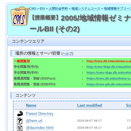
CMS
>
IDX
>
人間社会学科
>
地域システムコース
>
地域情報サブコー
2005/地域情報ゼミナー
【授業概要】
ールBII (その2)
コンテンツエリア
場所の情報とサーバ切替
(
ヘルプ
)
一般閲覧用
:
http://cms.db.tokushima-u.a
学生閲覧用(学内)
:
http://cms-ldap.db.tokushim
学生閲覧用(学外)
:
https://cms-ldap.db.tokushi
教職員閲覧・登録 (ID&Pass)
:
https://cms.db.tokushima-u.
教職員閲覧・登録 (EDB/PKI)
:
https://cms-pki.db.tokushim
コンテンツ
Name
Last modified
Si
Parent Directory
  - 
@here.url
2026-08-07 08:17  
 77
@davindex.html
2026-08-07 08:17  
 12