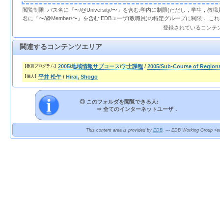
閲覧制限: パス名に『〜/@University/〜』を含む:学内に制限(ただし，学生，
名に『〜/@Member/〜』を含む:EDBユーザ(教職員)の特定グループに制限． 
登録されているコンテ
関連するコンテンツエリア
2005/地域情報サブコース/学士課程
/
2005/Sub-Course of Regiona
【教育プログラム】
平井 松午
/
Hirai, Shogo
【個人】
◎ このフォルダを閲覧できる人:
⇒
全てのインターネットユーザ．
This content area is provided by
EDB
. --- EDB Working Group <ed