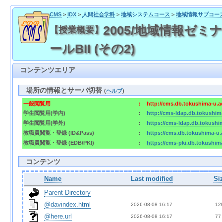
CMS
>
IDX
>
人間社会学科
>
地域システムコース
>
地域情報サブコー
2005/地域情報ゼミナー
【授業概要】
ールBII (その2)
コンテンツエリア
場所の情報とサーバ切替
(
ヘルプ
)
一般閲覧用
:
http://cms.db.tokushima-u.a
学生閲覧用(学内)
:
http://cms-ldap.db.tokushim
学生閲覧用(学外)
:
https://cms-ldap.db.tokushi
教職員閲覧・登録 (ID&Pass)
:
https://cms.db.tokushima-u.
教職員閲覧・登録 (EDB/PKI)
:
https://cms-pki.db.tokushim
コンテンツ
Name
Last modified
Si
Parent Directory
  - 
@davindex.html
2026-08-08 16:17  
 12
@here.url
2026-08-08 16:17  
 77