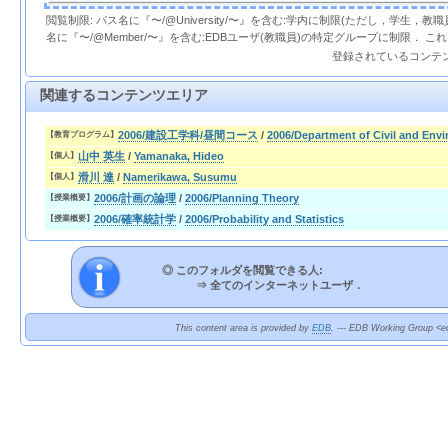
閲覧制限: パス名に『〜/@University/〜』を含む:学内に制限(ただし，学生，
名に『〜/@Member/〜』を含む:EDBユーザ(教職員)の特定グループに制限． 
登録されているコンテ
関連するコンテンツエリア
2006/建設工学科/昼間コース
/
2006/Department of Civil and Env
【教育プログラム】
山中 英生
/
Yamanaka, Hideo
【個人】
滑川 達
/
Namerikawa, Susumu
【個人】
2006/計画の論理
/
2006/Planning Theory
【授業概要】
2006/確率統計学
/
2006/Probability and Statistics
【授業概要】
◎ このフォルダを閲覧できる人:
⇒
全てのインターネットユーザ．
This content area is provided by
EDB
. --- EDB Working Group <ed