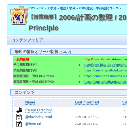
CMS
>
IDX
>
工学部
>
建設工学科
>
2006/建設工学科/昼間コース
>
2006/計画の数理 / 2006
【授業概要】
Principle
コンテンツエリア
場所の情報とサーバ切替
(
ヘルプ
)
一般閲覧用
:
http://cms.db.tokushima-u.a
学生閲覧用(学内)
:
http://cms-ldap.db.tokushim
学生閲覧用(学外)
:
https://cms-ldap.db.tokushi
教職員閲覧・登録 (ID&Pass)
:
https://cms.db.tokushima-u.
教職員閲覧・登録 (EDB/PKI)
:
https://cms-pki.db.tokushim
コンテンツ
Name
Last modified
Si
Parent Directory
  - 
@davindex.html
2026-08-08 16:17  
 14
@here.url
2026-08-08 16:17  
 77