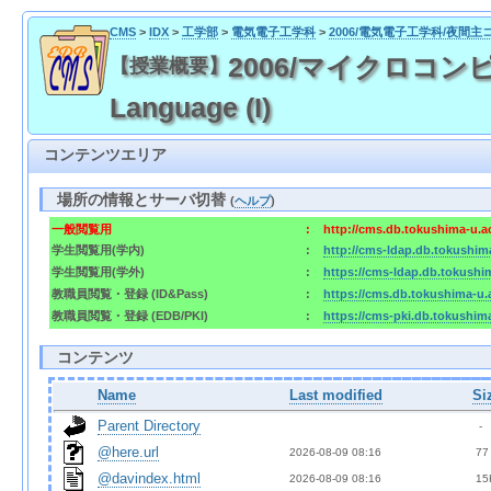
CMS
>
IDX
>
工学部
>
電気電子工学科
>
2006/電気電子工学科/夜間主
2006/マイクロコンピュー
【授業概要】
Language (I)
コンテンツエリア
場所の情報とサーバ切替
(
ヘルプ
)
一般閲覧用
:
http://cms.db.tokushima-u.a
学生閲覧用(学内)
:
http://cms-ldap.db.tokushim
学生閲覧用(学外)
:
https://cms-ldap.db.tokushi
教職員閲覧・登録 (ID&Pass)
:
https://cms.db.tokushima-u.
教職員閲覧・登録 (EDB/PKI)
:
https://cms-pki.db.tokushim
コンテンツ
Name
Last modified
Si
Parent Directory
  - 
@here.url
2026-08-09 08:16  
 77
@davindex.html
2026-08-09 08:16  
 15