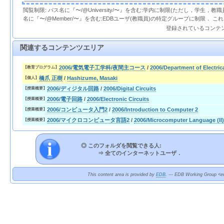
閲覧制限: パス名に『〜/@University/〜』を含む:学内に制限(ただし，学生，
名に『〜/@Member/〜』を含む:EDBユーザ(教職員)の特定グループに制限． 
登録されているコンテ
関連するコンテンツエリア
2006/電気電子工学科/夜間主コース
/
2006/Department of Electric
【教育プログラム】
橋爪 正樹
/
Hashizume, Masaki
【個人】
2006/ディジタル回路
/
2006/Digital Circuits
【授業概要】
2006/電子回路
/
2006/Electronic Circuits
【授業概要】
2006/コンピュータ入門2
/
2006/Introduction to Computer 2
【授業概要】
2006/マイクロコンピュータ言語2
/
2006/Microcomputer Language (II)
【授業概要】
◎ このフォルダを閲覧できる人:
⇒
全てのインターネットユーザ．
This content area is provided by
EDB
. --- EDB Working Group <ed