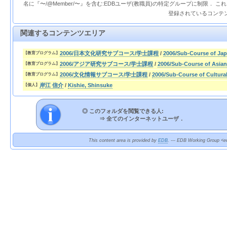
名に『〜/@Member/〜』を含む:EDBユーザ(教職員)の特定グループに制限． 
登録されているコンテ
関連するコンテンツエリア
2006/日本文化研究サブコース/学士課程
/
2006/Sub-Course of Jap
【教育プログラム】
2006/アジア研究サブコース/学士課程
/
2006/Sub-Course of Asian
【教育プログラム】
2006/文化情報サブコース/学士課程
/
2006/Sub-Course of Cultura
【教育プログラム】
岸江 信介
/
Kishie, Shinsuke
【個人】
◎ このフォルダを閲覧できる人:
⇒
全てのインターネットユーザ．
This content area is provided by
EDB
. --- EDB Working Group <ed