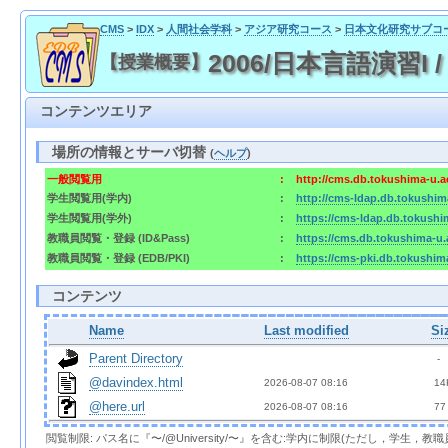
CMS
>
IDX
>
人間社会学科
>
アジア研究コース
>
日本文化研究サブコ
2006/日本言語演習I /
【授業概要】
コンテンツエリア
場所の情報とサーバ切替
(
ヘルプ
)
一般閲覧用
:
http://cms.db.tokushima-u.a
学生閲覧用(学内)
:
http://cms-ldap.db.tokushim
学生閲覧用(学外)
:
https://cms-ldap.db.tokushi
教職員閲覧・登録 (ID&Pass)
:
https://cms.db.tokushima-u.
教職員閲覧・登録 (EDB/PKI)
:
https://cms-pki.db.tokushim
コンテンツ
Name
Last modified
Si
Parent Directory
  - 
@davindex.html
2026-08-07 08:16  
 14
@here.url
2026-08-07 08:16  
 77
閲覧制限: パス名に『〜/@University/〜』を含む:学内に制限(ただし，学生，