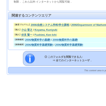
制限． これら以外:インターネットから閲覧可能．
関連するコンテンツエリア
2006/自然システム学科/学士課程
/
2006/Department of Mathem
【教育プログラム】
小山 晋之
/
Koyama, Kuniyuki
【個人】
伏見 賢一
/
Fushimi, Ken-Ichi
【個人】
2006/物質科学の基礎I
/
2006/物質科学の基礎I
【授業概要】
2006/物質科学基礎実験I
/
2006/物質科学基礎実験I
【授業概要】
◎ このフォルダを閲覧できる人:
⇒
全てのインターネットユーザ．
This content area is 