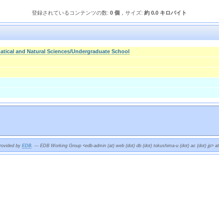
登録されているコンテンツの数:
0 個
，サイズ:
約 0.0 キロバイト
atical and Natural Sciences/Undergraduate School
provided by
EDB
. --- EDB Working Group <edb-admin (at) web (dot) db (dot) tokushima-u (dot) ac (dot) jp> a