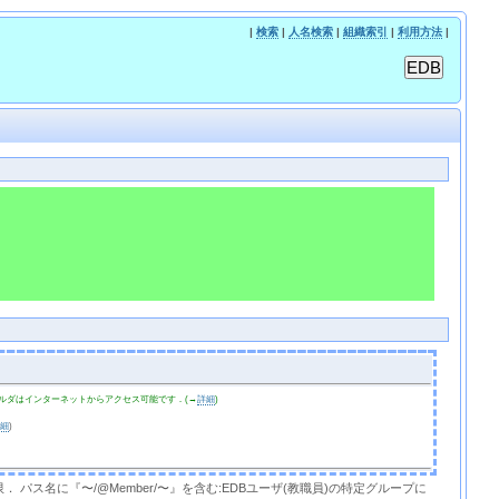
|
検索
|
人名検索
|
組織索引
|
利用方法
|
ルダはインターネットからアクセス可能です．(→
詳細
)
詳細
)
限． パス名に『〜/@Member/〜』を含む:EDBユーザ(教職員)の特定グループに