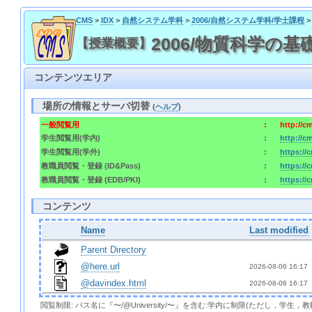
CMS
>
IDX
>
自然システム学科
>
2006/自然システム学科/学士課程
>
2006/物質科学の基礎I
【授業概要】
コンテンツエリア
場所の情報とサーバ切替
(
ヘルプ
)
一般閲覧用
:
http://c
学生閲覧用(学内)
:
http://c
学生閲覧用(学外)
:
https://
教職員閲覧・登録 (ID&Pass)
:
https://
教職員閲覧・登録 (EDB/PKI)
:
https://
コンテンツ
Name
Last modified
Parent Directory
@here.url
2026-08-06 16:17 
@davindex.html
2026-08-06 16:17 
閲覧制限: パス名に『〜/@University/〜』を含む:学内に制限(ただし，学生