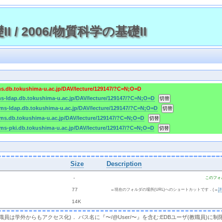
I / 2006/物質科学の基礎II
ms.db.tokushima-u.ac.jp/DAV/lecture/129147/?C=N;O=D
ms-ldap.db.tokushima-u.ac.jp/DAV/lecture/129147/?C=N;O=D
cms-ldap.db.tokushima-u.ac.jp/DAV/lecture/129147/?C=N;O=D
cms.db.tokushima-u.ac.jp/DAV/lecture/129147/?C=N;O=D
cms-pki.db.tokushima-u.ac.jp/DAV/lecture/129147/?C=N;O=D
Size
Description
  - 
このフォ
 
 77 
←現在のフォルダの場所(URL)へのショートカットです．(→
 
 14K
，教職員は学外からもアクセス化)． パス名に『〜/@User/〜』を含む:EDBユーザ(教職員)に制