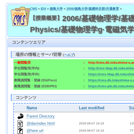
CMS
>
IDX
>
徳島大学
>
2006/徳島大学/基礎科目群/共通教育
>
2006/基礎物理学/基礎
【授業概要】
Physics/基礎物理学g·電磁気
コンテンツエリア
場所の情報とサーバ切替
(
ヘルプ
)
一般閲覧用
:
http://cms.db.tokushima-u.a
学生閲覧用(学内)
:
http://cms-ldap.db.tokushim
学生閲覧用(学外)
:
https://cms-ldap.db.tokushi
教職員閲覧・登録 (ID&Pass)
:
https://cms.db.tokushima-u.
教職員閲覧・登録 (EDB/PKI)
:
https://cms-pki.db.tokushim
コンテンツ
Name
Last modified
Si
Parent Directory
  - 
@davindex.html
2026-08-07 16:16  
 12
@here.url
2026-08-07 16:16  
 77