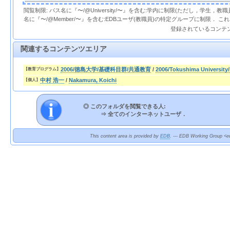
閲覧制限: パス名に『〜/@University/〜』を含む:学内に制限(ただし，学生，
名に『〜/@Member/〜』を含む:EDBユーザ(教職員)の特定グループに制限． 
登録されているコンテ
関連するコンテンツエリア
2006/徳島大学/基礎科目群/共通教育
/
2006/Tokushima Univers
【教育プログラム】
中村 浩一
/
Nakamura, Koichi
【個人】
◎ このフォルダを閲覧できる人:
⇒
全てのインターネットユーザ．
This content area is provided by
EDB
. --- EDB Working Group <ed