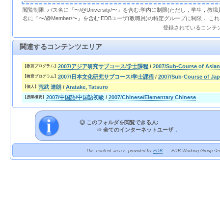
閲覧制限: パス名に『〜/@University/〜』を含む:学内に制限(ただし，学生，
名に『〜/@Member/〜』を含む:EDBユーザ(教職員)の特定グループに制限． 
登録されているコンテ
関連するコンテンツエリア
2007/アジア研究サブコース/学士課程
/
2007/Sub-Course of Asian
【教育プログラム】
2007/日本文化研究サブコース/学士課程
/
2007/Sub-Course of Jap
【教育プログラム】
荒武 達朗
/
Aratake, Tatsuro
【個人】
2007/中国語/中国語初級
/
2007/Chinese/Elementary Chinese
【授業概要】
◎ このフォルダを閲覧できる人:
⇒
全てのインターネットユーザ．
This content area is provided by
EDB
. --- EDB Working Group <ed