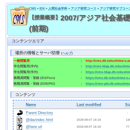
CMS
>
IDX
>
人間社会学科
>
アジア研究コース
>
アジア研究サブコー
2007/アジア社会基礎
【授業概要】
(前期)
コンテンツエリア
場所の情報とサーバ切替
(
ヘルプ
)
一般閲覧用
:
http://cms.db.tokushima-u.a
学生閲覧用(学内)
:
http://cms-ldap.db.tokushim
学生閲覧用(学外)
:
https://cms-ldap.db.tokushi
教職員閲覧・登録 (ID&Pass)
:
https://cms.db.tokushima-u.
教職員閲覧・登録 (EDB/PKI)
:
https://cms-pki.db.tokushim
コンテンツ
Name
Last modified
Si
Parent Directory
  - 
@davindex.html
2026-08-07 16:16  
 14
@here.url
2026-08-07 16:16  
 77