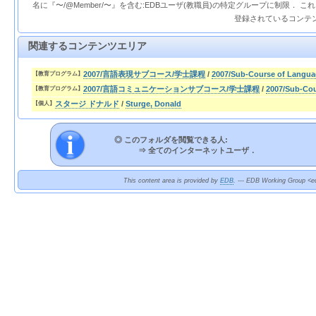
名に『〜/@Member/〜』を含む:EDBユーザ(教職員)の特定グループに制限． 
登録されているコンテ
関連するコンテンツエリア
2007/言語表現サブコース/学士課程
/
2007/Sub-Course of Langua
【教育プログラム】
2007/言語コミュニケーションサブコース/学士課程
/
2007/Sub-Cou
【教育プログラム】
スタージ ドナルド
/
Sturge, Donald
【個人】
◎ このフォルダを閲覧できる人:
⇒
全てのインターネットユーザ．
This content area is provided by
EDB
. --- EDB Working Group <ed