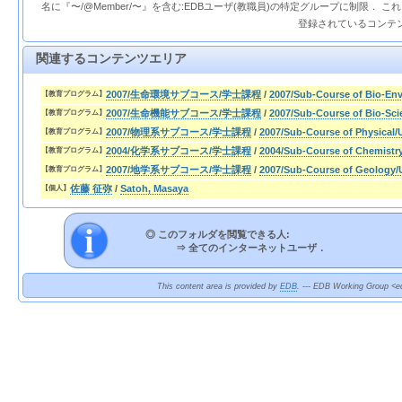
名に『〜/@Member/〜』を含む:EDBユーザ(教職員)の特定グループに制限． 
登録されているコンテ
関連するコンテンツエリア
2007/生命環境サブコース/学士課程
/
2007/Sub-Course of Bio-En
【教育プログラム】
2007/生命機能サブコース/学士課程
/
2007/Sub-Course of Bio-Sci
【教育プログラム】
2007/物理系サブコース/学士課程
/
2007/Sub-Course of Physical
【教育プログラム】
2004/化学系サブコース/学士課程
/
2004/Sub-Course of Chemistr
【教育プログラム】
2007/地学系サブコース/学士課程
/
2007/Sub-Course of Geology/
【教育プログラム】
佐藤 征弥
/
Satoh, Masaya
【個人】
◎ このフォルダを閲覧できる人:
⇒
全てのインターネットユーザ．
This content area is provided by
EDB
. --- EDB Working Group <ed