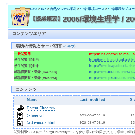
CMS
>
IDX
>
自然システム学科
>
生命·環境コース
>
生命環境サブコー
2005/環境生理学 / 
【授業概要】
コンテンツエリア
場所の情報とサーバ切替
(
ヘルプ
)
一般閲覧用
:
http://cms.db.tokushima-u.a
学生閲覧用(学内)
:
http://cms-ldap.db.tokushim
学生閲覧用(学外)
:
https://cms-ldap.db.tokushi
教職員閲覧・登録 (ID&Pass)
:
https://cms.db.tokushima-u.
教職員閲覧・登録 (EDB/PKI)
:
https://cms-pki.db.tokushim
コンテンツ
Name
Last modified
Si
Parent Directory
  - 
@here.url
2026-08-07 08:16  
 77
@davindex.html
2026-08-07 08:16  
 15
閲覧制限: パス名に『〜/@University/〜』を含む:学内に制限(ただし，学生，