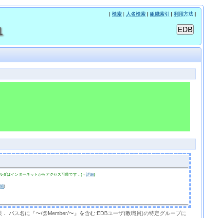
|
検索
|
人名検索
|
組織索引
|
利用方法
|
1
ルダはインターネットからアクセス可能です．(→
詳細
)
詳細
)
限． パス名に『〜/@Member/〜』を含む:EDBユーザ(教職員)の特定グループに