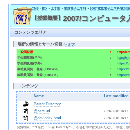
CMS
>
IDX
>
工学部
>
電気電子工学科
>
2007/電気電子工学科/夜間
2007/コンピュータ入門1 /
【授業概要】
コンテンツエリア
場所の情報とサーバ切替
(
ヘルプ
)
一般閲覧用
:
http://c
学生閲覧用(学内)
:
http://c
学生閲覧用(学外)
:
https://
教職員閲覧・登録 (ID&Pass)
:
https://
教職員閲覧・登録 (EDB/PKI)
:
https://
コンテンツ
Name
Last modified
Parent Directory
@here.url
2026-08-06 16:17 
@davindex.html
2026-08-06 16:17 
閲覧制限: パス名に『〜/@University/〜』を含む:学内に制限(ただし，学生