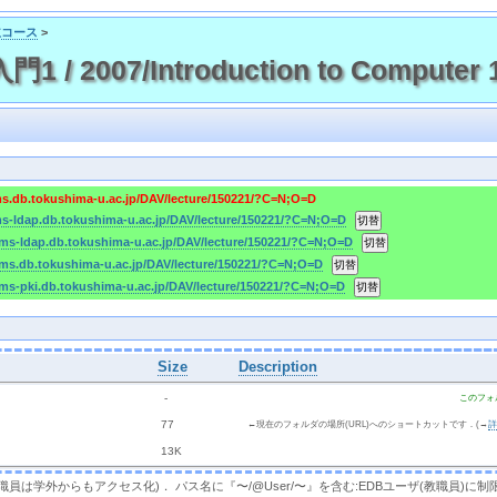
主コース
>
 2007/Introduction to Computer 
ms.db.tokushima-u.ac.jp/DAV/lecture/150221/?C=N;O=D
ms-ldap.db.tokushima-u.ac.jp/DAV/lecture/150221/?C=N;O=D
cms-ldap.db.tokushima-u.ac.jp/DAV/lecture/150221/?C=N;O=D
cms.db.tokushima-u.ac.jp/DAV/lecture/150221/?C=N;O=D
cms-pki.db.tokushima-u.ac.jp/DAV/lecture/150221/?C=N;O=D
Size
Description
  - 
このフォ
 
 77 
←現在のフォルダの場所(URL)へのショートカットです．(→
 
 13K
，教職員は学外からもアクセス化)． パス名に『〜/@User/〜』を含む:EDBユーザ(教職員)に制