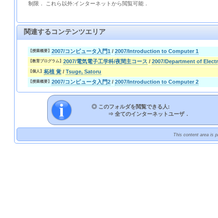
制限． これら以外:インターネットから閲覧可能．
関連するコンテンツエリア
2007/コンピュータ入門1
/
2007/Introduction to Computer 1
【授業概要】
2007/電気電子工学科/夜間主コース
/
2007/Department of Elect
【教育プログラム】
柘植 覚
/
Tsuge, Satoru
【個人】
2007/コンピュータ入門2
/
2007/Introduction to Computer 2
【授業概要】
◎ このフォルダを閲覧できる人:
⇒
全てのインターネットユーザ．
This content area is 