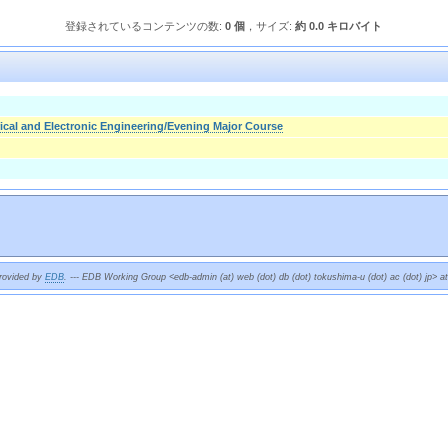
登録されているコンテンツの数:
0 個
，サイズ:
約 0.0 キロバイト
rical and Electronic Engineering/Evening Major Course
provided by
EDB
. --- EDB Working Group <edb-admin (at) web (dot) db (dot) tokushima-u (dot) ac (dot) jp> a