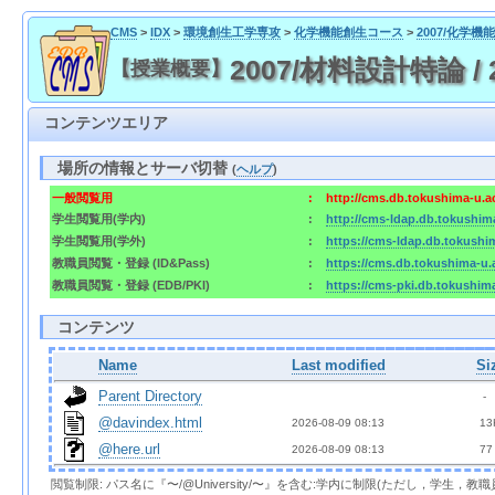
CMS
>
IDX
>
環境創生工学専攻
>
化学機能創生コース
>
2007/化学
2007/材料設計特論 / 200
【授業概要】
コンテンツエリア
場所の情報とサーバ切替
(
ヘルプ
)
一般閲覧用
:
http://cms.db.tokushima-u.a
学生閲覧用(学内)
:
http://cms-ldap.db.tokushim
学生閲覧用(学外)
:
https://cms-ldap.db.tokushi
教職員閲覧・登録 (ID&Pass)
:
https://cms.db.tokushima-u.
教職員閲覧・登録 (EDB/PKI)
:
https://cms-pki.db.tokushim
コンテンツ
Name
Last modified
Si
Parent Directory
  - 
@davindex.html
2026-08-09 08:13  
 13
@here.url
2026-08-09 08:13  
 77
閲覧制限: パス名に『〜/@University/〜』を含む:学内に制限(ただし，学生，