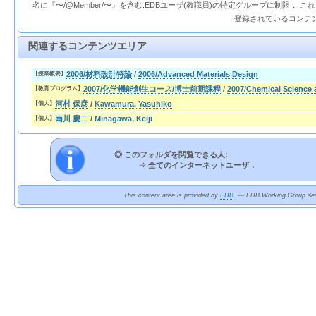
名に『〜/@Member/〜』を含む:EDBユーザ(教職員)の特定グループに制限． 
登録されているコンテ
関連するコンテンツエリア
2006/材料設計特論
/
2006/Advanced Materials Design
【授業概要】
2007/化学機能創生コース/博士前期課程
/
2007/Chemical Science 
【教育プログラム】
河村 保彦
/
Kawamura, Yasuhiko
【個人】
南川 慶二
/
Minagawa, Keiji
【個人】
◎ このフォルダを閲覧できる人:
⇒
全てのインターネットユーザ．
This content area is provided by
EDB
. --- EDB Working Group <ed