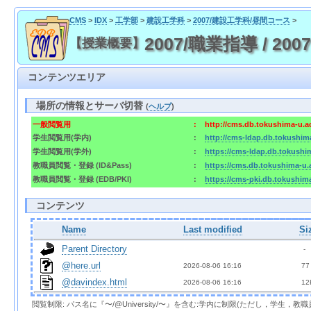
CMS
>
IDX
>
工学部
>
建設工学科
>
2007/建設工学科/昼間コース
>
2007/職業指導 / 2007/
【授業概要】
コンテンツエリア
場所の情報とサーバ切替
(
ヘルプ
)
一般閲覧用
:
http://cms.db.tokushima-u.a
学生閲覧用(学内)
:
http://cms-ldap.db.tokushim
学生閲覧用(学外)
:
https://cms-ldap.db.tokushi
教職員閲覧・登録 (ID&Pass)
:
https://cms.db.tokushima-u.
教職員閲覧・登録 (EDB/PKI)
:
https://cms-pki.db.tokushim
コンテンツ
Name
Last modified
Si
Parent Directory
  - 
@here.url
2026-08-06 16:16  
 77
@davindex.html
2026-08-06 16:16  
 12
閲覧制限: パス名に『〜/@University/〜』を含む:学内に制限(ただし，学生，