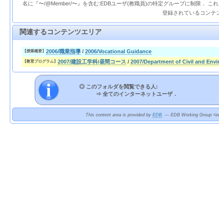
名に『〜/@Member/〜』を含む:EDBユーザ(教職員)の特定グループに制限． 
登録されているコンテ
関連するコンテンツエリア
2006/職業指導
/
2006/Vocational Guidance
【授業概要】
2007/建設工学科/昼間コース
/
2007/Department of Civil and Env
【教育プログラム】
◎ このフォルダを閲覧できる人:
⇒
全てのインターネットユーザ．
This content area is provided by
EDB
. --- EDB Working Group <ed