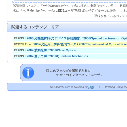
閲覧制限: パス名に『〜/@University/〜』を含む:学内に制限(ただし，学生，
名に『〜/@Member/〜』を含む:EDBユーザ(教職員)の特定グループに制限． 
登録されているコンテ
関連するコンテンツエリア
2006/光機能材料·光デバイス特別講義1
/
2006/Special Lectures on Opt
【授業概要】
2007/光応用工学科/昼間コース
/
2007/Department of Optical Sc
【教育プログラム】
2007/波動光学
/
2007/Wave Optics
【授業概要】
2007/量子力学
/
2007/Quantum Mechanics
【授業概要】
◎ このフォルダを閲覧できる人:
⇒
全てのインターネットユーザ．
This content area is provided by
EDB
. --- EDB Working Group <ed