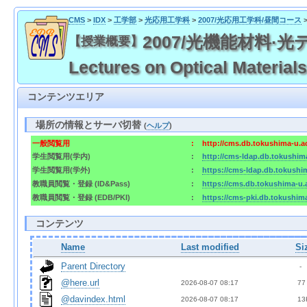
CMS
>
IDX
>
工学部
>
光応用工学科
>
2007/光応用工学科/昼間コース
2007/光機能材料·光デバ
【授業概要】
Lectures on Optical Material
コンテンツエリア
場所の情報とサーバ切替
(
ヘルプ
)
一般閲覧用
:
http://cms.db.tokushima-u.a
学生閲覧用(学内)
:
http://cms-ldap.db.tokushim
学生閲覧用(学外)
:
https://cms-ldap.db.tokushi
教職員閲覧・登録 (ID&Pass)
:
https://cms.db.tokushima-u.
教職員閲覧・登録 (EDB/PKI)
:
https://cms-pki.db.tokushim
コンテンツ
Name
Last modified
Si
Parent Directory
  - 
@here.url
2026-08-07 08:17  
 77
@davindex.html
2026-08-07 08:17  
 13