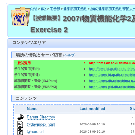
CMS
>
IDX
>
工学部
>
化学応用工学科
>
2007/化学応用工学科/昼間コ
2007/物質機能化学2及び演
【授業概要】
Exercise 2
コンテンツエリア
場所の情報とサーバ切替
(
ヘルプ
)
一般閲覧用
:
http://cms.db.tokushima-u.a
学生閲覧用(学内)
:
http://cms-ldap.db.tokushim
学生閲覧用(学外)
:
https://cms-ldap.db.tokushi
教職員閲覧・登録 (ID&Pass)
:
https://cms.db.tokushima-u.
教職員閲覧・登録 (EDB/PKI)
:
https://cms-pki.db.tokushim
コンテンツ
Name
Last modified
Si
Parent Directory
  - 
@davindex.html
2026-08-09 16:16  
 17
@here.url
2026-08-09 16:16  
 77