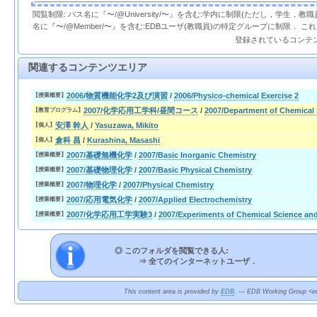
閲覧制限: パス名に『〜/@University/〜』を含む:学内に制限(ただし，学生，
名に『〜/@Member/〜』を含む:EDBユーザ(教職員)の特定グループに制限． 
登録されているコンテ
関連するコンテンツエリア
2006/物質機能化学2及び演習
/
2006/Physico-chemical Exercise 2
【授業概要】
2007/化学応用工学科/昼間コース
/
2007/Department of Chemical
【教育プログラム】
安澤 幹人
/
Yasuzawa, Mikito
【個人】
倉科 昌
/
Kurashina, Masashi
【個人】
2007/基礎無機化学
/
2007/Basic Inorganic Chemistry
【授業概要】
2007/基礎物理化学
/
2007/Basic Physical Chemistry
【授業概要】
2007/物理化学
/
2007/Physical Chemistry
【授業概要】
2007/応用電気化学
/
2007/Applied Electrochemistry
【授業概要】
2007/化学応用工学実験3
/
2007/Experiments of Chemical Science an
【授業概要】
◎ このフォルダを閲覧できる人:
⇒
全てのインターネットユーザ．
This content area is provided by
EDB
. --- EDB Working Group <ed