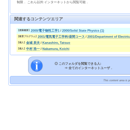
制限． これら以外:インターネットから閲覧可能．
関連するコンテンツエリア
2000/電子物性工学1
/
2000/Solid State Physics (1)
【授業概要】
2001/電気電子工学科/昼間コース
/
2001/Department of Electri
【教育プログラム】
金城 辰夫
/
Kanashiro, Tatsuo
【個人】
中村 浩一
/
Nakamura, Koichi
【個人】
◎ このフォルダを閲覧できる人:
⇒
全てのインターネットユーザ．
This content area is 