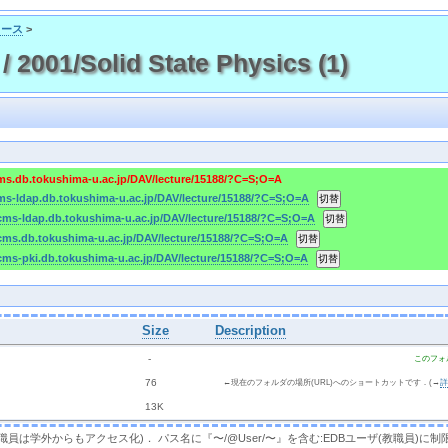
コース
>
01/Solid State Physics (1)
cms.db.tokushima-u.ac.jp/DAV/lecture/15188/?C=S;O=A
cms-ldap.db.tokushima-u.ac.jp/DAV/lecture/15188/?C=S;O=A
/cms-ldap.db.tokushima-u.ac.jp/DAV/lecture/15188/?C=S;O=A
/cms.db.tokushima-u.ac.jp/DAV/lecture/15188/?C=S;O=A
/cms-pki.db.tokushima-u.ac.jp/DAV/lecture/15188/?C=S;O=A
Size
Description
  - 
このフォ
 
 76 
←現在のフォルダの場所(URL)へのショートカットです．(→
 
 13K
，教職員は学外からもアクセス化)． パス名に『〜/@User/〜』を含む:EDBユーザ(教職員)に制