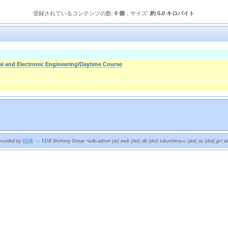
登録されているコンテンツの数:
0 個
，サイズ:
約 0.0 キロバイト
cal and Electronic Engineering/Daytime Course
provided by
EDB
. --- EDB Working Group <edb-admin (at) web (dot) db (dot) tokushima-u (dot) ac (dot) jp> a