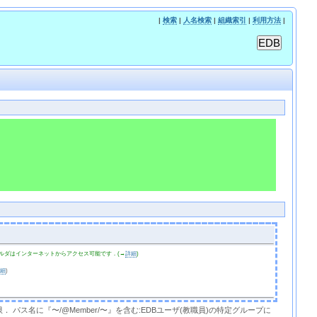
|
検索
|
人名検索
|
組織索引
|
利用方法
|
ルダはインターネットからアクセス可能です．(→
詳細
)
詳細
)
限． パス名に『〜/@Member/〜』を含む:EDBユーザ(教職員)の特定グループに