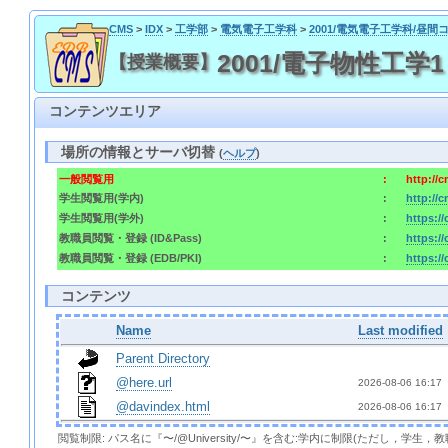
CMS
>
IDX
>
工学部
>
電気電子工学科
>
2001/電気電子工学科/昼間
2001/電子物性工学1 / 20
【授業概要】
コンテンツエリア
場所の情報とサーバ切替
(
ヘルプ
)
一般閲覧用
:
http://
学生閲覧用(学内)
:
http://
学生閲覧用(学外)
:
https:/
教職員閲覧・登録 (ID&Pass)
:
https:/
教職員閲覧・登録 (EDB/PKI)
:
https:/
コンテンツ
Name
Last modified
Parent Directory
@here.url
2026-08-06 16:17 
@davindex.html
2026-08-06 16:17 
閲覧制限: パス名に『〜/@University/〜』を含む:学内に制限(ただし，学生