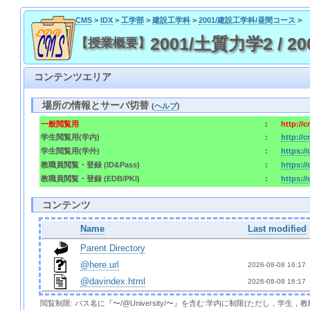
CMS
>
IDX
>
工学部
>
建設工学科
>
2001/建設工学科/昼間コース
>
2001/土質力学2 / 200
【授業概要】
コンテンツエリア
場所の情報とサーバ切替
(
ヘルプ
)
一般閲覧用
:
http://
学生閲覧用(学内)
:
http://
学生閲覧用(学外)
:
https:/
教職員閲覧・登録 (ID&Pass)
:
https:/
教職員閲覧・登録 (EDB/PKI)
:
https:/
コンテンツ
Name
Last modified
Parent Directory
@here.url
2026-08-08 16:17 
@davindex.html
2026-08-08 16:17 
閲覧制限: パス名に『〜/@University/〜』を含む:学内に制限(ただし，学生