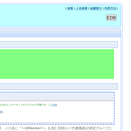
|
検索
|
人名検索
|
組織索引
|
利用方法
|
ルダはインターネットからアクセス可能です．(→
詳細
)
詳細
)
限． パス名に『〜/@Member/〜』を含む:EDBユーザ(教職員)の特定グループに