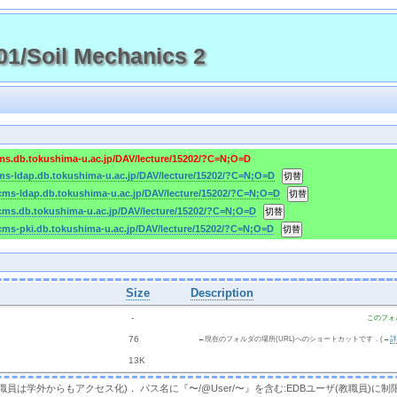
1/Soil Mechanics 2
cms.db.tokushima-u.ac.jp/DAV/lecture/15202/?C=N;O=D
cms-ldap.db.tokushima-u.ac.jp/DAV/lecture/15202/?C=N;O=D
/cms-ldap.db.tokushima-u.ac.jp/DAV/lecture/15202/?C=N;O=D
/cms.db.tokushima-u.ac.jp/DAV/lecture/15202/?C=N;O=D
/cms-pki.db.tokushima-u.ac.jp/DAV/lecture/15202/?C=N;O=D
Size
Description
  - 
このフォ
 
 76 
←現在のフォルダの場所(URL)へのショートカットです．(→
 
 13K
，教職員は学外からもアクセス化)． パス名に『〜/@User/〜』を含む:EDBユーザ(教職員)に制