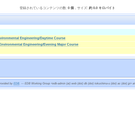
登録されているコンテンツの数:
0 個
，サイズ:
約 0.0 キロバイト
nvironmental Engineering/Daytime Course
 Environmental Engineering/Evening Major Course
provided by
EDB
. --- EDB Working Group <edb-admin (at) web (dot) db (dot) tokushima-u (dot) ac (dot) jp> a