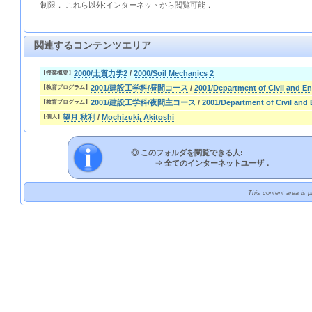
制限． これら以外:インターネットから閲覧可能．
関連するコンテンツエリア
2000/土質力学2
/
2000/Soil Mechanics 2
【授業概要】
2001/建設工学科/昼間コース
/
2001/Department of Civil and E
【教育プログラム】
2001/建設工学科/夜間主コース
/
2001/Department of Civil and
【教育プログラム】
望月 秋利
/
Mochizuki, Akitoshi
【個人】
◎ このフォルダを閲覧できる人:
⇒
全てのインターネットユーザ．
This content area is 