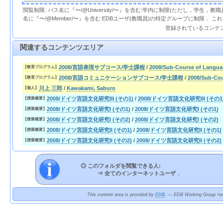
閲覧制限: パス名に『〜/@University/〜』を含む:学内に制限(ただし，学生，
名に『〜/@Member/〜』を含む:EDBユーザ(教職員)の特定グループに制限． 
登録されているコンテ
関連するコンテンツエリア
2008/言語表現サブコース/学士課程
/
2008/Sub-Course of Langua
【教育プログラム】
2008/言語コミュニケーションサブコース/学士課程
/
2008/Sub-Cou
【教育プログラム】
川上 三郎
/
Kawakami, Saburo
【個人】
2008/ドイツ言語文化研究III (その1)
/
2008/ドイツ言語文化研究III (その1
【授業概要】
2008/ドイツ言語文化研究I (その1)
/
2008/ドイツ言語文化研究I (その1)
【授業概要】
2008/ドイツ言語文化研究I (その2)
/
2008/ドイツ言語文化研究I (その2)
【授業概要】
2008/ドイツ言語文化研究II (その1)
/
2008/ドイツ言語文化研究II (その1)
【授業概要】
2008/ドイツ言語文化研究II (その2)
/
2008/ドイツ言語文化研究II (その2)
【授業概要】
◎ このフォルダを閲覧できる人:
⇒
全てのインターネットユーザ．
This content area is provided by
EDB
. --- EDB Working Group <ed