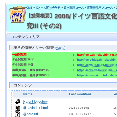
CMS
>
IDX
>
人間社会学科
>
欧米言語コース
>
言語表現サブコース
>
2008/ドイツ言語文化研
【授業概要】
究III (その2)
コンテンツエリア
場所の情報とサーバ切替
(
ヘルプ
)
一般閲覧用
:
http://cms.db.tokushima-u.a
学生閲覧用(学内)
:
http://cms-ldap.db.tokushim
学生閲覧用(学外)
:
https://cms-ldap.db.tokushi
教職員閲覧・登録 (ID&Pass)
:
https://cms.db.tokushima-u.
教職員閲覧・登録 (EDB/PKI)
:
https://cms-pki.db.tokushim
コンテンツ
Name
Last modified
Si
Parent Directory
  - 
@davindex.html
2026-08-06 16:17  
 16
@here.url
2026-08-06 16:17  
 77