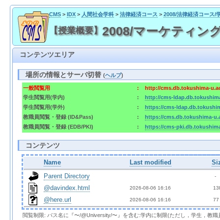
CMS
>
IDX
>
人間社会学科
>
法律経済コース
>
2008/法律経済コース/
2008/マーケティング
【授業概要】
コンテンツエリア
場所の情報とサーバ切替
(
ヘルプ
)
一般閲覧用
:
http://cms.db.tokushima-u.a
学生閲覧用(学内)
:
http://cms-ldap.db.tokushim
学生閲覧用(学外)
:
https://cms-ldap.db.tokushi
教職員閲覧・登録 (ID&Pass)
:
https://cms.db.tokushima-u.
教職員閲覧・登録 (EDB/PKI)
:
https://cms-pki.db.tokushim
コンテンツ
Name
Last modified
Si
Parent Directory
  - 
@davindex.html
2026-08-06 16:16  
 13
@here.url
2026-08-06 16:16  
 77
閲覧制限: パス名に『〜/@University/〜』を含む:学内に制限(ただし，学生，