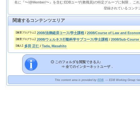
名に『〜/@Member/〜』を含む:EDBユーザ(教職員)の特定グループに制限． 
登録されているコンテ
関連するコンテンツエリア
2008/法律経済コース/学士課程
/
2008/Course of Law and Econo
【教育プログラム】
2008/ウェルネス行動科学サブコース/学士課程
/
2008/Sub-Course 
【教育プログラム】
多田 正仁
/
Tada, Masahito
【個人】
◎ このフォルダを閲覧できる人:
⇒
全てのインターネットユーザ．
This content area is provided by
EDB
. --- EDB Working Group <ed