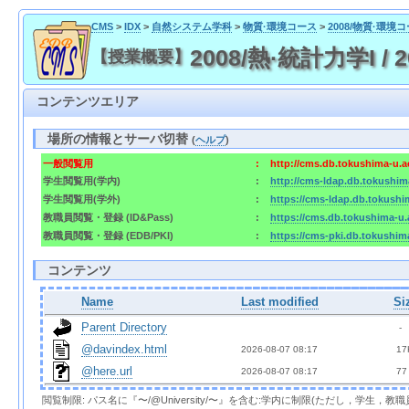
CMS
>
IDX
>
自然システム学科
>
物質·環境コース
>
2008/物質·環境
2008/熱·統計力学I / 
【授業概要】
コンテンツエリア
場所の情報とサーバ切替
(
ヘルプ
)
一般閲覧用
:
http://cms.db.tokushima-u.a
学生閲覧用(学内)
:
http://cms-ldap.db.tokushim
学生閲覧用(学外)
:
https://cms-ldap.db.tokushi
教職員閲覧・登録 (ID&Pass)
:
https://cms.db.tokushima-u.
教職員閲覧・登録 (EDB/PKI)
:
https://cms-pki.db.tokushim
コンテンツ
Name
Last modified
Si
Parent Directory
  - 
@davindex.html
2026-08-07 08:17  
 17
@here.url
2026-08-07 08:17  
 77
閲覧制限: パス名に『〜/@University/〜』を含む:学内に制限(ただし，学生，