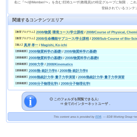
名に『〜/@Member/〜』を含む:EDBユーザ(教職員)の特定グループに制限． 
登録されているコンテ
関連するコンテンツエリア
2008/物質·環境コース/学士課程
/
2008/Course of Physical, Chem
【教育プログラム】
2008/生命機能サブコース/学士課程
/
2008/Sub-Course of Bio-Sci
【教育プログラム】
真岸 孝一
/
Magishi, Ko-ichi
【個人】
2008/物質科学の基礎I
/
2008/物質科学の基礎I
【授業概要】
2008/物質科学の基礎II
/
2008/物質科学の基礎II
【授業概要】
2008/力学
/
2008/Kinematics
【授業概要】
2008/熱·統計力学II
/
2008/熱·統計力学II
【授業概要】
2008/熱統計力学·量子力学演習
/
2008/熱統計力学·量子力学演習
【授業概要】
2008/分子物理化学I
/
2008/分子物理化学I
【授業概要】
◎ このフォルダを閲覧できる人:
⇒
全てのインターネットユーザ．
This content area is provided by
EDB
. --- EDB Working Group <ed