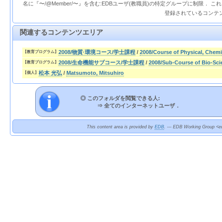
名に『〜/@Member/〜』を含む:EDBユーザ(教職員)の特定グループに制限． 
登録されているコンテ
関連するコンテンツエリア
2008/物質·環境コース/学士課程
/
2008/Course of Physical, Chem
【教育プログラム】
2008/生命機能サブコース/学士課程
/
2008/Sub-Course of Bio-Sci
【教育プログラム】
松本 光弘
/
Matsumoto, Mitsuhiro
【個人】
◎ このフォルダを閲覧できる人:
⇒
全てのインターネットユーザ．
This content area is provided by
EDB
. --- EDB Working Group <ed