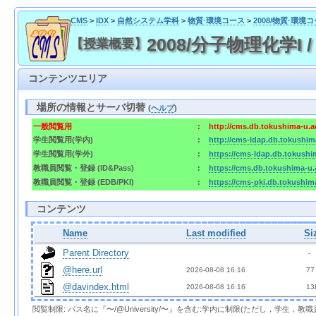
CMS
>
IDX
>
自然システム学科
>
物質·環境コース
>
2008/物質·環境
2008/分子物理化学I /
【授業概要】
コンテンツエリア
場所の情報とサーバ切替
(
ヘルプ
)
一般閲覧用
:
http://cms.db.tokushima-u.a
学生閲覧用(学内)
:
http://cms-ldap.db.tokushim
学生閲覧用(学外)
:
https://cms-ldap.db.tokushi
教職員閲覧・登録 (ID&Pass)
:
https://cms.db.tokushima-u.
教職員閲覧・登録 (EDB/PKI)
:
https://cms-pki.db.tokushim
コンテンツ
Name
Last modified
Si
Parent Directory
  - 
@here.url
2026-08-08 16:16  
 77
@davindex.html
2026-08-08 16:16  
 13
閲覧制限: パス名に『〜/@University/〜』を含む:学内に制限(ただし，学生，