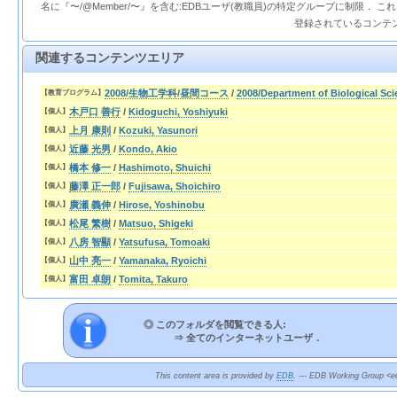
名に『〜/@Member/〜』を含む:EDBユーザ(教職員)の特定グループに制限． 
登録されているコンテ
関連するコンテンツエリア
2008/生物工学科/昼間コース
/
2008/Department of Biological Sc
【教育プログラム】
木戸口 善行
/
Kidoguchi, Yoshiyuki
【個人】
上月 康則
/
Kozuki, Yasunori
【個人】
近藤 光男
/
Kondo, Akio
【個人】
橋本 修一
/
Hashimoto, Shuichi
【個人】
藤澤 正一郎
/
Fujisawa, Shoichiro
【個人】
廣瀬 義伸
/
Hirose, Yoshinobu
【個人】
松尾 繁樹
/
Matsuo, Shigeki
【個人】
八房 智顯
/
Yatsufusa, Tomoaki
【個人】
山中 亮一
/
Yamanaka, Ryoichi
【個人】
富田 卓朗
/
Tomita, Takuro
【個人】
◎ このフォルダを閲覧できる人:
⇒
全てのインターネットユーザ．
This content area is provided by
EDB
. --- EDB Working Group <ed