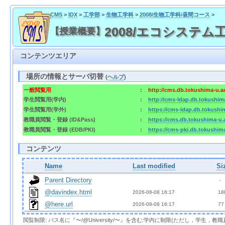
CMS
>
IDX
>
工学部
>
生物工学科
>
2008/生物工学科/昼間コース
>
2008/エコシステム工学 /
【授業概要】
コンテンツエリア
場所の情報とサーバ切替
(
ヘルプ
)
一般閲覧用
:
http://cms.db.tokushima-u.a
学生閲覧用(学内)
:
http://cms-ldap.db.tokushim
学生閲覧用(学外)
:
https://cms-ldap.db.tokushi
教職員閲覧・登録 (ID&Pass)
:
https://cms.db.tokushima-u.
教職員閲覧・登録 (EDB/PKI)
:
https://cms-pki.db.tokushim
コンテンツ
Name
Last modified
Si
Parent Directory
  - 
@davindex.html
2026-08-08 16:17  
 18
@here.url
2026-08-08 16:17  
 77
閲覧制限: パス名に『〜/@University/〜』を含む:学内に制限(ただし，学生，