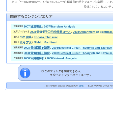
名に『〜/@Member/〜』を含む:EDBユーザ(教職員)の特定グループに制限． 
登録されているコンテ
関連するコンテンツエリア
2007/過渡現象
/
2007/Transient Analysis
【授業概要】
2008/電気電子工学科/昼間コース
/
2008/Department of Electrical
【教育プログラム】
小中 信典
/
Konaka, Shinsuke
【個人】
西尾 芳文
/
Nishio, Yoshifumi
【個人】
2008/電気回路1·演習
/
2008/Electrical Circuit Theory (I) and Exercise
【授業概要】
2008/電気回路2·演習
/
2008/Electrical Circuit Theory (II) and Exercise
【授業概要】
2008/回路網解析
/
2008/Network Analysis
【授業概要】
◎ このフォルダを閲覧できる人:
⇒
全てのインターネットユーザ．
This content area is provided by
EDB
. --- EDB Working Group <ed