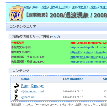
CMS
>
IDX
>
工学部
>
電気電子工学科
>
2008/電気電子工学科/昼間コ
2008/過渡現象 / 2008/T
【授業概要】
コンテンツエリア
場所の情報とサーバ切替
(
ヘルプ
)
一般閲覧用
:
http://cms.db.tokushima-u.a
学生閲覧用(学内)
:
http://cms-ldap.db.tokushim
学生閲覧用(学外)
:
https://cms-ldap.db.tokushi
教職員閲覧・登録 (ID&Pass)
:
https://cms.db.tokushima-u.
教職員閲覧・登録 (EDB/PKI)
:
https://cms-pki.db.tokushim
コンテンツ
Name
Last modified
Si
Parent Directory
  - 
@davindex.html
2026-08-09 08:16  
 15
@here.url
2026-08-09 08:16  
 77
閲覧制限: パス名に『〜/@University/〜』を含む:学内に制限(ただし，学生，