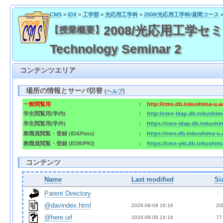
CMS
>
IDX
>
工学部
>
光応用工学科
>
2008/光応用工学科/昼間コース
2008/光応用工学セミナー2 
【授業概要】
Technology Seminar 2
コンテンツエリア
場所の情報とサーバ切替
(
ヘルプ
)
一般閲覧用
:
http://cms.db.tokushima-u.a
学生閲覧用(学内)
:
http://cms-ldap.db.tokushim
学生閲覧用(学外)
:
https://cms-ldap.db.tokushi
教職員閲覧・登録 (ID&Pass)
:
https://cms.db.tokushima-u.
教職員閲覧・登録 (EDB/PKI)
:
https://cms-pki.db.tokushim
コンテンツ
Name
Last modified
Si
Parent Directory
  - 
@davindex.html
2026-08-08 16:16  
 20
@here.url
2026-08-08 16:16  
 77