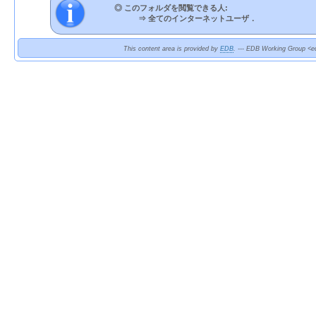
◎ このフォルダを閲覧できる人:
⇒
全てのインターネットユーザ．
This content area is provided by
EDB
. --- EDB Working Group <ed