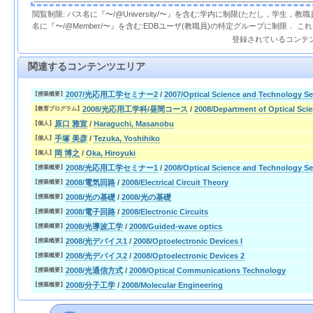
閲覧制限: パス名に『〜/@University/〜』を含む:学内に制限(ただし，学生，
名に『〜/@Member/〜』を含む:EDBユーザ(教職員)の特定グループに制限． 
登録されているコンテ
関連するコンテンツエリア
2007/光応用工学セミナー2
/
2007/Optical Science and Technology Se
【授業概要】
2008/光応用工学科/昼間コース
/
2008/Department of Optical Sc
【教育プログラム】
原口 雅宣
/
Haraguchi, Masanobu
【個人】
手塚 美彦
/
Tezuka, Yoshihiko
【個人】
岡 博之
/
Oka, Hiroyuki
【個人】
2008/光応用工学セミナー1
/
2008/Optical Science and Technology Se
【授業概要】
2008/電気回路
/
2008/Electrical Circuit Theory
【授業概要】
2008/光の基礎
/
2008/光の基礎
【授業概要】
2008/電子回路
/
2008/Electronic Circuits
【授業概要】
2008/光導波工学
/
2008/Guided-wave optics
【授業概要】
2008/光デバイス1
/
2008/Optoelectronic Devices I
【授業概要】
2008/光デバイス2
/
2008/Optoelectronic Devices 2
【授業概要】
2008/光通信方式
/
2008/Optical Communications Technology
【授業概要】
2008/分子工学
/
2008/Molecular Engineering
【授業概要】