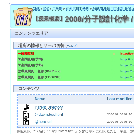
CMS
>
IDX
>
工学部
>
化学応用工学科
>
2008/化学応用工学科/昼間
2008/分子設計化学 / 20
【授業概要】
コンテンツエリア
場所の情報とサーバ切替
(
ヘルプ
)
一般閲覧用
:
http://c
学生閲覧用(学内)
:
http://c
学生閲覧用(学外)
:
https://
教職員閲覧・登録 (ID&Pass)
:
https://
教職員閲覧・登録 (EDB/PKI)
:
https://
コンテンツ
Name
Last modified
Parent Directory
@davindex.html
2026-08-09 08:16 
@here.url
2026-08-09 08:16 
閲覧制限: パス名に『〜/@University/〜』を含む:学内に制限(ただし，学生