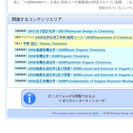
名に『〜/@Member/〜』を含む:EDBユーザ(教職員)の特定グループに制限． 
登録されているコンテ
関連するコンテンツエリア
2007/分子設計化学
/
2007/Molecular Design in Chemistry
【授業概要】
2008/化学応用工学科/昼間コース
/
2008/Department of Chemical
【教育プログラム】
平野 朋広
/
Hirano, Tomohiro
【個人】
2008/基礎有機化学
/
2008/Basic Organic Chemistry
【授業概要】
2008/有機化学
/
2008/Organic Chemistry
【授業概要】
2008/有機合成化学
/
2008/Synthetic Organic Chemistry
【授業概要】
2008/物質合成化学1及び演習
/
2008/Lecture and Exercise in Organic
【授業概要】
2008/物質合成化学2及び演習
/
2008/Lecture and Exercise in Organic
【授業概要】
2008/反応有機化学
/
2008/Fundamentals of Organic Reaction Mecha
【授業概要】
◎ このフォルダを閲覧できる人:
⇒
全てのインターネットユーザ．
This content area is provided by
EDB
. --- EDB Working Group <ed