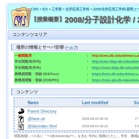
CMS
>
IDX
>
工学部
>
化学応用工学科
>
2008/化学応用工学科/昼間コ
2008/分子設計化学 / 200
【授業概要】
コンテンツエリア
場所の情報とサーバ切替
(
ヘルプ
)
一般閲覧用
:
http://cms.db.tokushima-u.a
学生閲覧用(学内)
:
http://cms-ldap.db.tokushim
学生閲覧用(学外)
:
https://cms-ldap.db.tokushi
教職員閲覧・登録 (ID&Pass)
:
https://cms.db.tokushima-u.
教職員閲覧・登録 (EDB/PKI)
:
https://cms-pki.db.tokushim
コンテンツ
Name
Last modified
Si
Parent Directory
  - 
@here.url
2026-08-10 08:16  
 77
@davindex.html
2026-08-10 08:16  
 17
閲覧制限: パス名に『〜/@University/〜』を含む:学内に制限(ただし，学生，