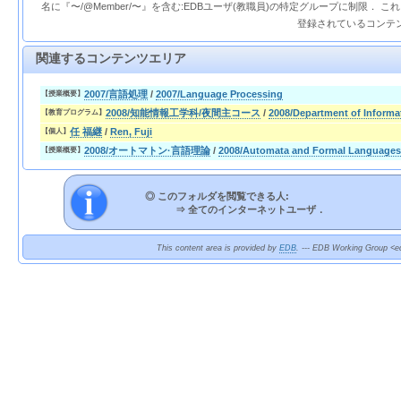
名に『〜/@Member/〜』を含む:EDBユーザ(教職員)の特定グループに制限． 
登録されているコンテ
関連するコンテンツエリア
2007/言語処理
/
2007/Language Processing
【授業概要】
2008/知能情報工学科/夜間主コース
/
2008/Department of Informa
【教育プログラム】
任 福継
/
Ren, Fuji
【個人】
2008/オートマトン·言語理論
/
2008/Automata and Formal Languages
【授業概要】
◎ このフォルダを閲覧できる人:
⇒
全てのインターネットユーザ．
This content area is provided by
EDB
. --- EDB Working Group <ed