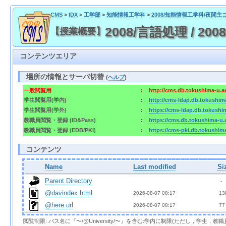
CMS
>
IDX
>
工学部
>
知能情報工学科
>
2008/知能情報工学科/夜間主
2008/言語処理 / 2008/
【授業概要】
コンテンツエリア
場所の情報とサーバ切替
(
ヘルプ
)
一般閲覧用
:
http://cms.db.tokushima-u.a
学生閲覧用(学内)
:
http://cms-ldap.db.tokushim
学生閲覧用(学外)
:
https://cms-ldap.db.tokushi
教職員閲覧・登録 (ID&Pass)
:
https://cms.db.tokushima-u.
教職員閲覧・登録 (EDB/PKI)
:
https://cms-pki.db.tokushim
コンテンツ
Name
Last modified
Si
Parent Directory
  - 
@davindex.html
2026-08-07 08:17  
 13
@here.url
2026-08-07 08:17  
 77
閲覧制限: パス名に『〜/@University/〜』を含む:学内に制限(ただし，学生，