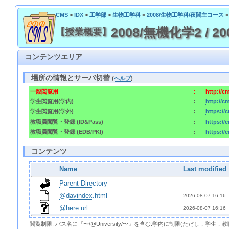
CMS
>
IDX
>
工学部
>
生物工学科
>
2008/生物工学科/夜間主コース
>
2008/無機化学2 / 2008
【授業概要】
コンテンツエリア
場所の情報とサーバ切替
(
ヘルプ
)
一般閲覧用
:
http://c
学生閲覧用(学内)
:
http://c
学生閲覧用(学外)
:
https://
教職員閲覧・登録 (ID&Pass)
:
https://
教職員閲覧・登録 (EDB/PKI)
:
https://
コンテンツ
Name
Last modified
Parent Directory
@davindex.html
2026-08-07 16:16 
@here.url
2026-08-07 16:16 
閲覧制限: パス名に『〜/@University/〜』を含む:学内に制限(ただし，学生