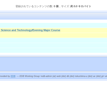
登録されているコンテンツの数:
0 個
，サイズ:
約 0.0 キロバイト
l Science and Technology/Evening Major Course
provided by
EDB
. --- EDB Working Group <edb-admin (at) web (dot) db (dot) tokushima-u (dot) ac (dot) jp> a