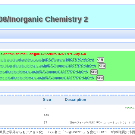
/Inorganic Chemistry 2
ms.db.tokushima-u.ac.jp/DAV/lecture/169277/?C=M;O=A
ms-ldap.db.tokushima-u.ac.jp/DAV/lecture/169277/?C=M;O=A
cms-ldap.db.tokushima-u.ac.jp/DAV/lecture/169277/?C=M;O=A
cms.db.tokushima-u.ac.jp/DAV/lecture/169277/?C=M;O=A
cms-pki.db.tokushima-u.ac.jp/DAV/lecture/169277/?C=M;O=A
Size
Description
  - 
このフォ
 
 14K
 
 77 
←現在のフォルダの場所(URL)へのショートカットです．(→
，教職員は学外からもアクセス化)． パス名に『〜/@User/〜』を含む:EDBユーザ(教職員)に制