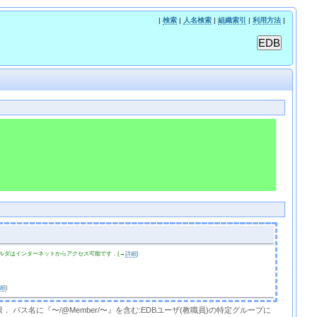
|
検索
|
人名検索
|
組織索引
|
利用方法
|
ルダはインターネットからアクセス可能です．(→
詳細
)
詳細
)
限． パス名に『〜/@Member/〜』を含む:EDBユーザ(教職員)の特定グループに