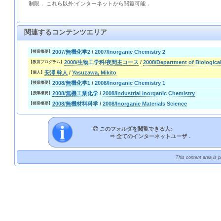
制限． これら以外:インターネットから閲覧可能．
関連するコンテンツエリア
2007/無機化学2
/
2007/Inorganic Chemistry 2
【授業概要】
2008/生物工学科/夜間主コース
/
2008/Department of Biologica
【教育プログラム】
安澤 幹人
/
Yasuzawa, Mikito
【個人】
2008/無機化学1
/
2008/Inorganic Chemistry 1
【授業概要】
2008/無機工業化学
/
2008/Industrial Inorganic Chemistry
【授業概要】
2008/無機材料科学
/
2008/Inorganic Materials Science
【授業概要】
◎ このフォルダを閲覧できる人:
⇒
全てのインターネットユーザ．
This content area is 