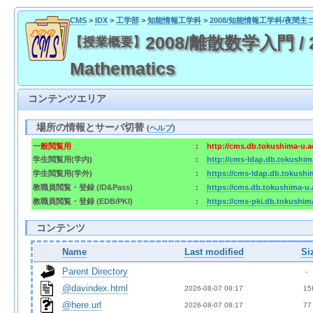
CMS
>
IDX
>
工学部
>
知能情報工学科
>
2008/知能情報工学科/夜間主
2008/離散数学入門 / 200
【授業概要】
Mathematics
コンテンツエリア
場所の情報とサーバ切替
(
ヘルプ
)
一般閲覧用
:
http://cms.db.tokushima-u.a
学生閲覧用(学内)
:
http://cms-ldap.db.tokushim
学生閲覧用(学外)
:
https://cms-ldap.db.tokushi
教職員閲覧・登録 (ID&Pass)
:
https://cms.db.tokushima-u.
教職員閲覧・登録 (EDB/PKI)
:
https://cms-pki.db.tokushim
コンテンツ
Name
Last modified
Si
Parent Directory
  - 
@davindex.html
2026-08-07 08:17  
 15
@here.url
2026-08-07 08:17  
 77