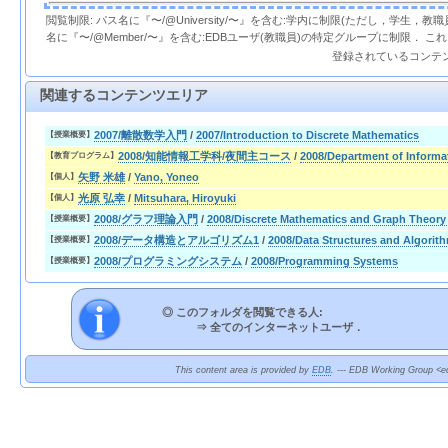
閲覧制限: パス名に『〜/@University/〜』を含む:学内に制限(ただし，学生，
名に『〜/@Member/〜』を含む:EDBユーザ(教職員)の特定グループに制限． 
登録されているコンテ
関連するコンテンツエリア
2007/離散数学入門
/
2007/Introduction to Discrete Mathematics
【授業概要】
2008/知能情報工学科/夜間主コース
/
2008/Department of Informa
【教育プログラム】
矢野 米雄
/
Yano, Yoneo
【個人】
光原 弘幸
/
Mitsuhara, Hiroyuki
【個人】
2008/グラフ理論入門
/
2008/Discrete Mathematics and Graph Theory
【授業概要】
2008/データ構造とアルゴリズム1
/
2008/Data Structures and Algorit
【授業概要】
2008/プログラミングシステム
/
2008/Programming Systems
【授業概要】
◎ このフォルダを閲覧できる人:
⇒
全てのインターネットユーザ．
This content area is provided by
EDB
. --- EDB Working Group <ed