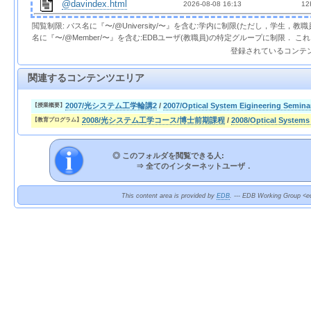
@davindex.html
2026-08-08 16:13  
 12
閲覧制限: パス名に『〜/@University/〜』を含む:学内に制限(ただし，学生，
名に『〜/@Member/〜』を含む:EDBユーザ(教職員)の特定グループに制限． 
登録されているコンテ
関連するコンテンツエリア
2007/光システム工学輪講2
/
2007/Optical System Eigineering Seminar
【授業概要】
2008/光システム工学コース/博士前期課程
/
2008/Optical Systems
【教育プログラム】
◎ このフォルダを閲覧できる人:
⇒
全てのインターネットユーザ．
This content area is provided by
EDB
. --- EDB Working Group <ed