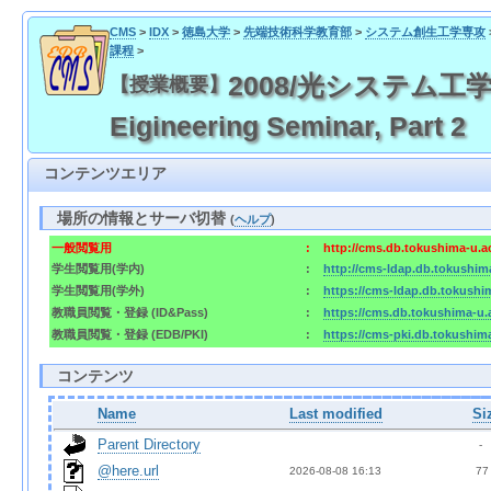
CMS
>
IDX
>
徳島大学
>
先端技術科学教育部
>
システム創生工学専攻
課程
>
2008/光システム工学輪講2
【授業概要】
Eigineering Seminar, Part 2
コンテンツエリア
場所の情報とサーバ切替
(
ヘルプ
)
一般閲覧用
:
http://cms.db.tokushima-u.a
学生閲覧用(学内)
:
http://cms-ldap.db.tokushim
学生閲覧用(学外)
:
https://cms-ldap.db.tokushi
教職員閲覧・登録 (ID&Pass)
:
https://cms.db.tokushima-u.
教職員閲覧・登録 (EDB/PKI)
:
https://cms-pki.db.tokushim
コンテンツ
Name
Last modified
Si
Parent Directory
  - 
@here.url
2026-08-08 16:13  
 77