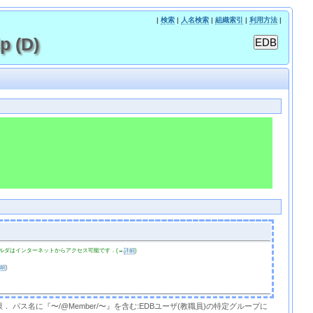
|
検索
|
人名検索
|
組織索引
|
利用方法
|
 (D)
ルダはインターネットからアクセス可能です．(→
詳細
)
詳細
)
限． パス名に『〜/@Member/〜』を含む:EDBユーザ(教職員)の特定グループに