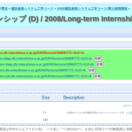
学専攻
>
建設創造システム工学コース
>
2008/建設創造システム工学コース/博士後期課程
>
(D) / 2008/Long-term Internship
cms.db.tokushima-u.ac.jp/DAV/lecture/169697/?C=S;O=A
cms-ldap.db.tokushima-u.ac.jp/DAV/lecture/169697/?C=S;O=A
/cms-ldap.db.tokushima-u.ac.jp/DAV/lecture/169697/?C=S;O=A
/cms.db.tokushima-u.ac.jp/DAV/lecture/169697/?C=S;O=A
cms-pki.db.tokushima-u.ac.jp/DAV/lecture/169697/?C=S;O=A
Size
Description
  - 
このフォ
 
 77 
←現在のフォルダの場所(URL)へのショートカットです．(→
 
 19K
，教職員は学外からもアクセス化)． パス名に『〜/@User/〜』を含む:EDBユーザ(教職員)に制