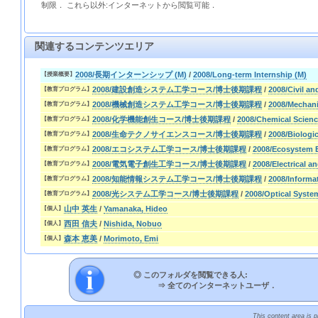
制限． これら以外:インターネットから閲覧可能．
関連するコンテンツエリア
2008/長期インターンシップ (M)
/
2008/Long-term Internship (M)
【授業概要】
2008/建設創造システム工学コース/博士後期課程
/
2008/Civil a
【教育プログラム】
2008/機械創造システム工学コース/博士後期課程
/
2008/Mechani
【教育プログラム】
2008/化学機能創生コース/博士後期課程
/
2008/Chemical Scien
【教育プログラム】
2008/生命テクノサイエンスコース/博士後期課程
/
2008/Biologi
【教育プログラム】
2008/エコシステム工学コース/博士後期課程
/
2008/Ecosystem 
【教育プログラム】
2008/電気電子創生工学コース/博士後期課程
/
2008/Electrical a
【教育プログラム】
2008/知能情報システム工学コース/博士後期課程
/
2008/Informa
【教育プログラム】
2008/光システム工学コース/博士後期課程
/
2008/Optical Syste
【教育プログラム】
山中 英生
/
Yamanaka, Hideo
【個人】
西田 信夫
/
Nishida, Nobuo
【個人】
森本 恵美
/
Morimoto, Emi
【個人】
◎ このフォルダを閲覧できる人:
⇒
全てのインターネットユーザ．
This content area is 