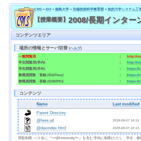
CMS
>
IDX
>
徳島大学
>
先端技術科学教育部
>
知的力学システム工
2008/長期インターンシップ 
【授業概要】
コンテンツエリア
場所の情報とサーバ切替
(
ヘルプ
)
一般閲覧用
:
http://
学生閲覧用(学内)
:
http://
学生閲覧用(学外)
:
https:/
教職員閲覧・登録 (ID&Pass)
:
https:/
教職員閲覧・登録 (EDB/PKI)
:
https://
コンテンツ
Name
Last modified
Parent Directory
@here.url
2026-08-07 16:13 
@davindex.html
2026-08-07 16:13 
閲覧制限: パス名に『〜/@University/〜』を含む:学内に制限(ただし，学生