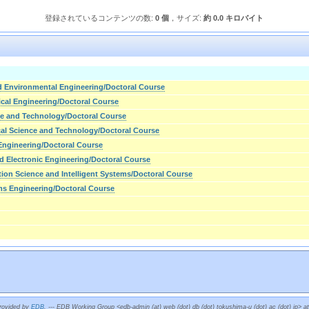
登録されているコンテンツの数:
0 個
，サイズ:
約 0.0 キロバイト
nd Environmental Engineering/Doctoral Course
cal Engineering/Doctoral Course
ce and Technology/Doctoral Course
cal Science and Technology/Doctoral Course
Engineering/Doctoral Course
nd Electronic Engineering/Doctoral Course
tion Science and Intelligent Systems/Doctoral Course
ms Engineering/Doctoral Course
provided by
EDB
. --- EDB Working Group <edb-admin (at) web (dot) db (dot) tokushima-u (dot) ac (dot) jp> a