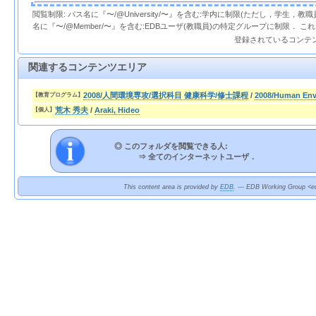
閲覧制限: パス名に『〜/@University/〜』を含む:学内に制限(ただし，学生，
名に『〜/@Member/〜』を含む:EDBユーザ(教職員)の特定グループに制限． 
登録されているコンテ
関連するコンテンツエリア
2008/人間環境専攻/選択科目 健康科学/修士課程
/
2008/Human En
【教育プログラム】
荒木 秀夫
/
Araki, Hideo
【個人】
◎ このフォルダを閲覧できる人:
⇒
全てのインターネットユーザ．
This content area is provided by
EDB
. --- EDB Working Group <ed