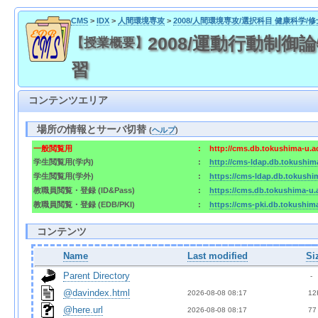
CMS
>
IDX
>
人間環境専攻
>
2008/人間環境専攻/選択科目 健康科学/
2008/運動行動制御論
【授業概要】
習
コンテンツエリア
場所の情報とサーバ切替
(
ヘルプ
)
一般閲覧用
:
http://cms.db.tokushima-u.a
学生閲覧用(学内)
:
http://cms-ldap.db.tokushim
学生閲覧用(学外)
:
https://cms-ldap.db.tokushi
教職員閲覧・登録 (ID&Pass)
:
https://cms.db.tokushima-u.
教職員閲覧・登録 (EDB/PKI)
:
https://cms-pki.db.tokushim
コンテンツ
Name
Last modified
Si
Parent Directory
  - 
@davindex.html
2026-08-08 08:17  
 12
@here.url
2026-08-08 08:17  
 77