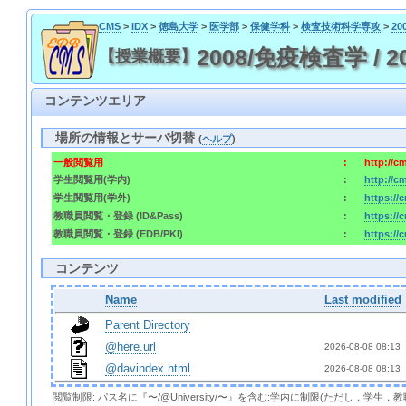
CMS
>
IDX
>
徳島大学
>
医学部
>
保健学科
>
検査技術科学専攻
>
2
2008/免疫検査学 / 200
【授業概要】
コンテンツエリア
場所の情報とサーバ切替
(
ヘルプ
)
一般閲覧用
:
http://c
学生閲覧用(学内)
:
http://c
学生閲覧用(学外)
:
https://
教職員閲覧・登録 (ID&Pass)
:
https://
教職員閲覧・登録 (EDB/PKI)
:
https://
コンテンツ
Name
Last modified
Parent Directory
@here.url
2026-08-08 08:13 
@davindex.html
2026-08-08 08:13 
閲覧制限: パス名に『〜/@University/〜』を含む:学内に制限(ただし，学生