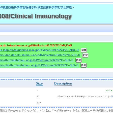
008/検査技術科学専攻/保健学科.検査技術科学専攻/学士課程
>
8/Clinical Immunology
ms.db.tokushima-u.ac.jp/DAV/lecture/170273/?C=N;O=D
ms-ldap.db.tokushima-u.ac.jp/DAV/lecture/170273/?C=N;O=D
cms-ldap.db.tokushima-u.ac.jp/DAV/lecture/170273/?C=N;O=D
cms.db.tokushima-u.ac.jp/DAV/lecture/170273/?C=N;O=D
cms-pki.db.tokushima-u.ac.jp/DAV/lecture/170273/?C=N;O=D
Size
Description
  - 
このフォ
 
 77 
←現在のフォルダの場所(URL)へのショートカットです．(→
 
 13K
，教職員は学外からもアクセス化)． パス名に『〜/@User/〜』を含む:EDBユーザ(教職員)に制