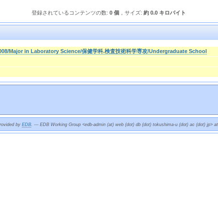
登録されているコンテンツの数:
0 個
，サイズ:
約 0.0 キロバイト
008/Major in Laboratory Science/保健学科.検査技術科学専攻/Undergraduate School
provided by
EDB
. --- EDB Working Group <edb-admin (at) web (dot) db (dot) tokushima-u (dot) ac (dot) jp> a