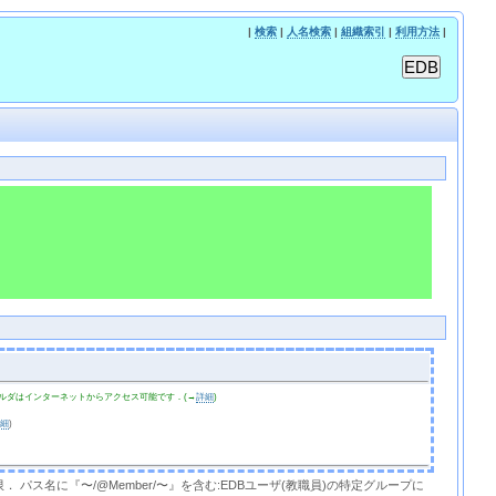
|
検索
|
人名検索
|
組織索引
|
利用方法
|
ルダはインターネットからアクセス可能です．(→
詳細
)
詳細
)
限． パス名に『〜/@Member/〜』を含む:EDBユーザ(教職員)の特定グループに