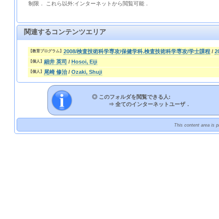
制限． これら以外:インターネットから閲覧可能．
関連するコンテンツエリア
2008/検査技術科学専攻/保健学科.検査技術科学専攻/学士課程
/
2
【教育プログラム】
細井 英司
/
Hosoi, Eiji
【個人】
尾崎 修治
/
Ozaki, Shuji
【個人】
◎ このフォルダを閲覧できる人:
⇒
全てのインターネットユーザ．
This content area is 