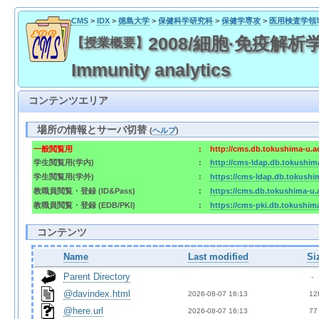
CMS
>
IDX
>
徳島大学
>
保健科学研究科
>
保健学専攻
>
医用検査学領
2008/細胞·免疫解析学演習 
【授業概要】
Immunity analytics
コンテンツエリア
場所の情報とサーバ切替
(
ヘルプ
)
一般閲覧用
:
http://cms.db.tokushima-u.a
学生閲覧用(学内)
:
http://cms-ldap.db.tokushim
学生閲覧用(学外)
:
https://cms-ldap.db.tokushi
教職員閲覧・登録 (ID&Pass)
:
https://cms.db.tokushima-u.
教職員閲覧・登録 (EDB/PKI)
:
https://cms-pki.db.tokushim
コンテンツ
Name
Last modified
Si
Parent Directory
  - 
@davindex.html
2026-08-07 16:13  
 12
@here.url
2026-08-07 16:13  
 77