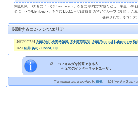
閲覧制限: パス名に『〜/@University/〜』を含む:学内に制限(ただし，学生，
名に『〜/@Member/〜』を含む:EDBユーザ(教職員)の特定グループに制限． 
登録されているコンテ
関連するコンテンツエリア
2008/医用検査学領域/博士前期課程
/
2008/Medical Laboratory Sc
【教育プログラム】
細井 英司
/
Hosoi, Eiji
【個人】
◎ このフォルダを閲覧できる人:
⇒
全てのインターネットユーザ．
This content area is provided by
EDB
. --- EDB Working Group <ed