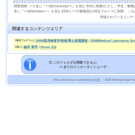
閲覧制限: パス名に『〜/@University/〜』を含む:学内に制限(ただし，学生，
名に『〜/@Member/〜』を含む:EDBユーザ(教職員)の特定グループに制限． 
登録されているコンテ
関連するコンテンツエリア
2008/医用検査学領域/博士前期課程
/
2008/Medical Laboratory Sc
【教育プログラム】
細井 英司
/
Hosoi, Eiji
【個人】
◎ このフォルダを閲覧できる人:
⇒
全てのインターネットユーザ．
This content area is provided by
EDB
. --- EDB Working Group <ed