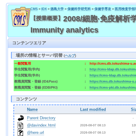
CMS
>
IDX
>
徳島大学
>
保健科学研究科
>
保健学専攻
>
医用検査学領
2008/細胞·免疫解析学演習 
【授業概要】
Immunity analytics
コンテンツエリア
場所の情報とサーバ切替
(
ヘルプ
)
一般閲覧用
:
http://cms.db.tokushima-u.a
学生閲覧用(学内)
:
http://cms-ldap.db.tokushim
学生閲覧用(学外)
:
https://cms-ldap.db.tokushi
教職員閲覧・登録 (ID&Pass)
:
https://cms.db.tokushima-u.
教職員閲覧・登録 (EDB/PKI)
:
https://cms-pki.db.tokushim
コンテンツ
Name
Last modified
Si
Parent Directory
  - 
@davindex.html
2026-08-07 08:13  
 12
@here.url
2026-08-07 08:13  
 77