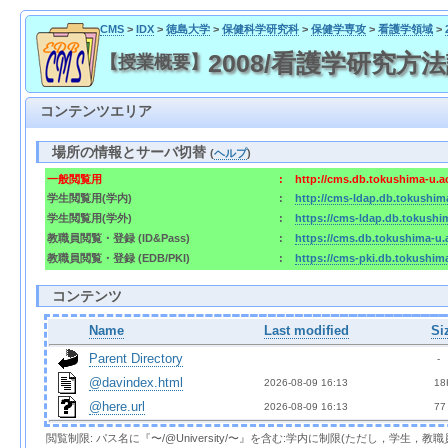
CMS
>
IDX
>
徳島大学
>
保健科学研究科
>
保健学専攻
>
看護学領域
>
2008/看護学研究方法
【授業概要】
コンテンツエリア
場所の情報とサーバ切替
(
ヘルプ
)
一般閲覧用
:
http://cms.db.tokushima-u.a
学生閲覧用(学内)
:
http://cms-ldap.db.tokushim
学生閲覧用(学外)
:
https://cms-ldap.db.tokushi
教職員閲覧・登録 (ID&Pass)
:
https://cms.db.tokushima-u.
教職員閲覧・登録 (EDB/PKI)
:
https://cms-pki.db.tokushim
コンテンツ
Name
Last modified
Si
Parent Directory
  - 
@davindex.html
2026-08-09 16:13  
 18
@here.url
2026-08-09 16:13  
 77
閲覧制限: パス名に『〜/@University/〜』を含む:学内に制限(ただし，学生，