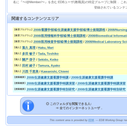
名に『〜/@Member/〜』を含む:EDBユーザ(教職員)の特定グループに制限． 
登録されているコンテ
関連するコンテンツエリア
2008/看護学領域/生涯健康支援学領域/博士後期課程
/
2008/Nursi
【教育プログラム】
2008/医用情報科学領域/博士後期課程
/
2008/Biomedical Informat
【教育プログラム】
2008/医用検査学領域/博士後期課程
/
2008/Medical Laboratory Sc
【教育プログラム】
葉久 真理
/
Haku, Mari
【個人】
多田 敏子
/
Tada, Toshiko
【個人】
關戸 啓子
/
Sekido, Keiko
【個人】
田村 綾子
/
Tamura, Ayako
【個人】
川西 千恵美
/
Kawanishi, Chiemi
【個人】
2008/生涯健康支援看護学特講
/
2008/生涯健康支援看護学特講
【授業概要】
2008/生涯健康支援看護学特講演習
/
2008/生涯健康支援看護学特講演習
【授業概要】
2008/生涯健康支援看護学特別研究
/
2008/生涯健康支援看護学特別研究
【授業概要】
◎ このフォルダを閲覧できる人:
⇒
全てのインターネットユーザ．
This content area is provided by
EDB
. --- EDB Working Group <ed