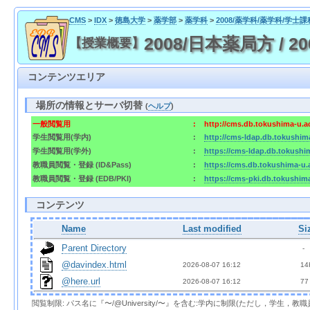
CMS
>
IDX
>
徳島大学
>
薬学部
>
薬学科
>
2008/薬学科/薬学科/学士課
2008/日本薬局方 / 200
【授業概要】
コンテンツエリア
場所の情報とサーバ切替
(
ヘルプ
)
一般閲覧用
:
http://cms.db.tokushima-u.a
学生閲覧用(学内)
:
http://cms-ldap.db.tokushim
学生閲覧用(学外)
:
https://cms-ldap.db.tokushi
教職員閲覧・登録 (ID&Pass)
:
https://cms.db.tokushima-u.
教職員閲覧・登録 (EDB/PKI)
:
https://cms-pki.db.tokushim
コンテンツ
Name
Last modified
Si
Parent Directory
  - 
@davindex.html
2026-08-07 16:12  
 14
@here.url
2026-08-07 16:12  
 77
閲覧制限: パス名に『〜/@University/〜』を含む:学内に制限(ただし，学生，