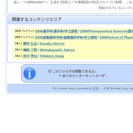
名に『〜/@Member/〜』を含む:EDBユーザ(教職員)の特定グループに制限． 
登録されているコンテ
関連するコンテンツエリア
2008/薬学科/薬学科/学士課程
/
2008/Pharmaceutical Sciences/
【教育プログラム】
2008/創製薬科学科/創製薬科学科/学士課程
/
2008/School of Pha
【教育プログラム】
際田 弘志
/
Kiwada, Hiroshi
【個人】
嶋林 三郎
/
Shimabayashi, Saburo
【個人】
田中 秀治
/
TANAKA, Hideji
【個人】
◎ このフォルダを閲覧できる人:
⇒
全てのインターネットユーザ．
This content area is provided by
EDB
. --- EDB Working Group <ed