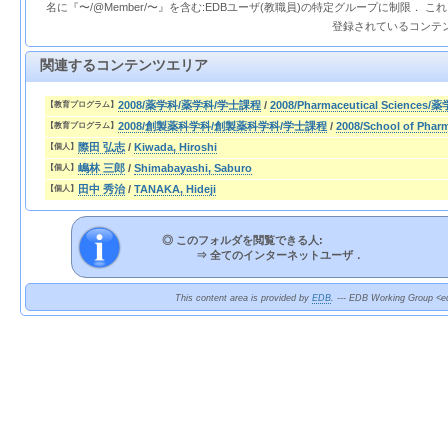
名に『〜/@Member/〜』を含む:EDBユーザ(教職員)の特定グループに制限． 
登録されているコンテ
関連するコンテンツエリア
2008/薬学科/薬学科/学士課程
/
2008/Pharmaceutical Sciences/
【教育プログラム】
2008/創製薬科学科/創製薬科学科/学士課程
/
2008/School of Pha
【教育プログラム】
際田 弘志
/
Kiwada, Hiroshi
【個人】
嶋林 三郎
/
Shimabayashi, Saburo
【個人】
田中 秀治
/
TANAKA, Hideji
【個人】
◎ このフォルダを閲覧できる人:
⇒
全てのインターネットユーザ．
This content area is provided by
EDB
. --- EDB Working Group <ed