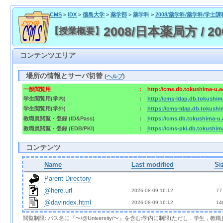
CMS
>
IDX
>
徳島大学
>
薬学部
>
薬学科
>
2008/薬学科/薬学科/学士課
2008/日本薬局方 / 200
【授業概要】
コンテンツエリア
場所の情報とサーバ切替
(
ヘルプ
)
一般閲覧用
:
http://cms.db.tokushima-u.a
学生閲覧用(学内)
:
http://cms-ldap.db.tokushim
学生閲覧用(学外)
:
https://cms-ldap.db.tokushi
教職員閲覧・登録 (ID&Pass)
:
https://cms.db.tokushima-u.
教職員閲覧・登録 (EDB/PKI)
:
https://cms-pki.db.tokushim
コンテンツ
Name
Last modified
Si
Parent Directory
  - 
@here.url
2026-08-09 16:12  
 77
@davindex.html
2026-08-09 16:12  
 14
閲覧制限: パス名に『〜/@University/〜』を含む:学内に制限(ただし，学生，