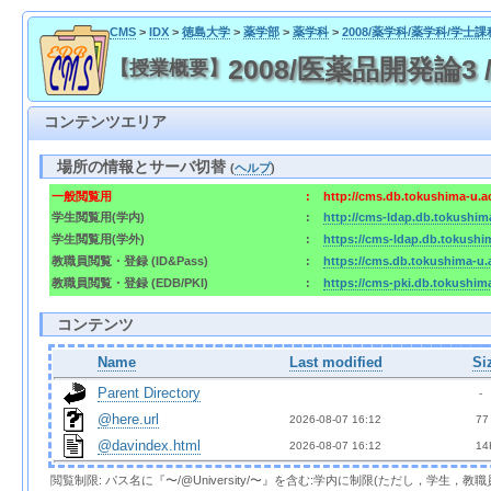
CMS
>
IDX
>
徳島大学
>
薬学部
>
薬学科
>
2008/薬学科/薬学科/学士課
2008/医薬品開発論3 / 2
【授業概要】
コンテンツエリア
場所の情報とサーバ切替
(
ヘルプ
)
一般閲覧用
:
http://cms.db.tokushima-u.a
学生閲覧用(学内)
:
http://cms-ldap.db.tokushim
学生閲覧用(学外)
:
https://cms-ldap.db.tokushi
教職員閲覧・登録 (ID&Pass)
:
https://cms.db.tokushima-u.
教職員閲覧・登録 (EDB/PKI)
:
https://cms-pki.db.tokushim
コンテンツ
Name
Last modified
Si
Parent Directory
  - 
@here.url
2026-08-07 16:12  
 77
@davindex.html
2026-08-07 16:12  
 14
閲覧制限: パス名に『〜/@University/〜』を含む:学内に制限(ただし，学生，