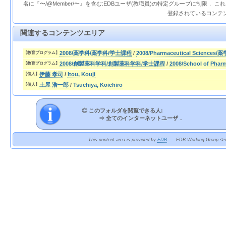
名に『〜/@Member/〜』を含む:EDBユーザ(教職員)の特定グループに制限． 
登録されているコンテ
関連するコンテンツエリア
2008/薬学科/薬学科/学士課程
/
2008/Pharmaceutical Sciences/
【教育プログラム】
2008/創製薬科学科/創製薬科学科/学士課程
/
2008/School of Pha
【教育プログラム】
伊藤 孝司
/
Itou, Kouji
【個人】
土屋 浩一郎
/
Tsuchiya, Koichiro
【個人】
◎ このフォルダを閲覧できる人:
⇒
全てのインターネットユーザ．
This content area is provided by
EDB
. --- EDB Working Group <ed