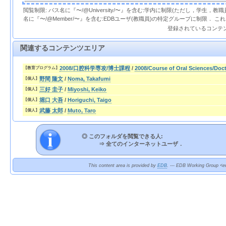
閲覧制限: パス名に『〜/@University/〜』を含む:学内に制限(ただし，学生，
名に『〜/@Member/〜』を含む:EDBユーザ(教職員)の特定グループに制限． 
登録されているコンテ
関連するコンテンツエリア
2008/口腔科学専攻/博士課程
/
2008/Course of Oral Sciences/Doc
【教育プログラム】
野間 隆文
/
Noma, Takafumi
【個人】
三好 圭子
/
Miyoshi, Keiko
【個人】
堀口 大吾
/
Horiguchi, Taigo
【個人】
武藤 太郎
/
Muto, Taro
【個人】
◎ このフォルダを閲覧できる人:
⇒
全てのインターネットユーザ．
This content area is provided by
EDB
. --- EDB Working Group <ed