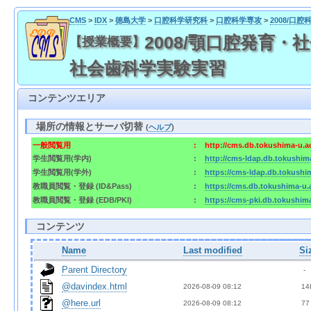
CMS
>
IDX
>
徳島大学
>
口腔科学研究科
>
口腔科学専攻
>
2008/口
2008/顎口腔発育・社
【授業概要】
社会歯科学実験実習
コンテンツエリア
場所の情報とサーバ切替
(
ヘルプ
)
一般閲覧用
:
http://cms.db.tokushima-u.a
学生閲覧用(学内)
:
http://cms-ldap.db.tokushim
学生閲覧用(学外)
:
https://cms-ldap.db.tokushi
教職員閲覧・登録 (ID&Pass)
:
https://cms.db.tokushima-u.
教職員閲覧・登録 (EDB/PKI)
:
https://cms-pki.db.tokushim
コンテンツ
Name
Last modified
Si
Parent Directory
  - 
@davindex.html
2026-08-09 08:12  
 14
@here.url
2026-08-09 08:12  
 77