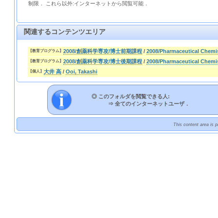
制限． これら以外:インターネットから閲覧可能．
関連するコンテンツエリア
2008/創薬科学専攻/博士前期課程
/
2008/Pharmaceutical Chemis
【教育プログラム】
2008/創薬科学専攻/博士後期課程
/
2008/Pharmaceutical Chemi
【教育プログラム】
大井 高
/
Ooi, Takashi
【個人】
◎ このフォルダを閲覧できる人:
⇒
全てのインターネットユーザ．
This content area is 