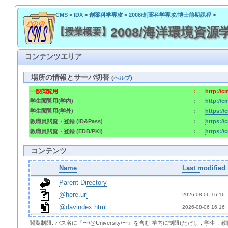
CMS
>
IDX
>
創薬科学専攻
>
2008/創薬科学専攻/博士前期課程
>
2008/海洋環境資源学特論 /
【授業概要】
コンテンツエリア
場所の情報とサーバ切替
(
ヘルプ
)
一般閲覧用
:
http://
学生閲覧用(学内)
:
http://
学生閲覧用(学外)
:
https:/
教職員閲覧・登録 (ID&Pass)
:
https:/
教職員閲覧・登録 (EDB/PKI)
:
https://
コンテンツ
Name
Last modified
Parent Directory
@here.url
2026-08-06 16:16 
@davindex.html
2026-08-06 16:16 
閲覧制限: パス名に『〜/@University/〜』を含む:学内に制限(ただし，学生