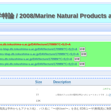
 2008/Marine Natural Products a
cms.db.tokushima-u.ac.jp/DAV/lecture/170989/?C=S;O=A
cms-ldap.db.tokushima-u.ac.jp/DAV/lecture/170989/?C=S;O=A
/cms-ldap.db.tokushima-u.ac.jp/DAV/lecture/170989/?C=S;O=A
/cms.db.tokushima-u.ac.jp/DAV/lecture/170989/?C=S;O=A
cms-pki.db.tokushima-u.ac.jp/DAV/lecture/170989/?C=S;O=A
Size
Description
  - 
このフォ
 
 77 
←現在のフォルダの場所(URL)へのショートカットです．(→
 
 13K
，教職員は学外からもアクセス化)． パス名に『〜/@User/〜』を含む:EDBユーザ(教職員)に制