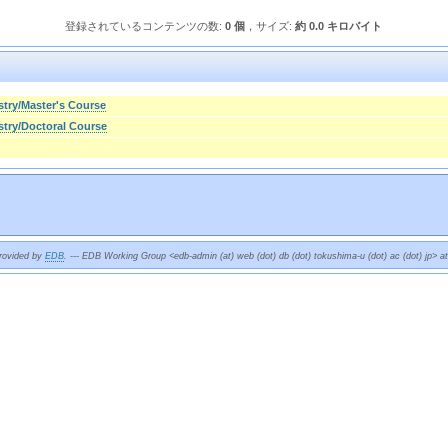
登録されているコンテンツの数:
0 個
，サイズ:
約 0.0 キロバイト
try/Master's Course
stry/Doctoral Course
provided by
EDB
. --- EDB Working Group <edb-admin (at) web (dot) db (dot) tokushima-u (dot) ac (dot) jp> a