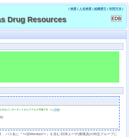
|
検索
|
人名検索
|
組織索引
|
利用方法
|
s Drug Resources
ルダはインターネットからアクセス可能です．(→
詳細
)
詳細
)
限． パス名に『〜/@Member/〜』を含む:EDBユーザ(教職員)の特定グループに