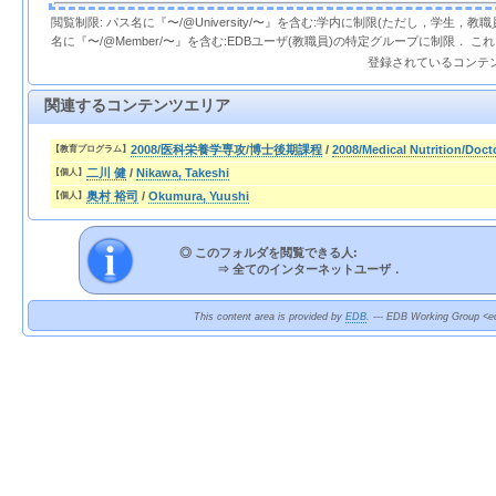
閲覧制限: パス名に『〜/@University/〜』を含む:学内に制限(ただし，学生，
名に『〜/@Member/〜』を含む:EDBユーザ(教職員)の特定グループに制限． 
登録されているコンテ
関連するコンテンツエリア
2008/医科栄養学専攻/博士後期課程
/
2008/Medical Nutrition/Doct
【教育プログラム】
二川 健
/
Nikawa, Takeshi
【個人】
奥村 裕司
/
Okumura, Yuushi
【個人】
◎ このフォルダを閲覧できる人:
⇒
全てのインターネットユーザ．
This content area is provided by
EDB
. --- EDB Working Group <ed