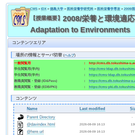
CMS
>
IDX
>
徳島大学
>
医科栄養学研究科
>
医科栄養学専攻
>
2008
2008/栄養と環境適応反応学
【授業概要】
Adaptation to Environments
コンテンツエリア
場所の情報とサーバ切替
(
ヘルプ
)
一般閲覧用
:
http://cms.db.tokushima-u.a
学生閲覧用(学内)
:
http://cms-ldap.db.tokushim
学生閲覧用(学外)
:
https://cms-ldap.db.tokushi
教職員閲覧・登録 (ID&Pass)
:
https://cms.db.tokushima-u.
教職員閲覧・登録 (EDB/PKI)
:
https://cms-pki.db.tokushim
コンテンツ
Name
Last modified
Si
Parent Directory
  - 
@davindex.html
2026-08-09 16:13  
 13
@here.url
2026-08-09 16:13  
 77