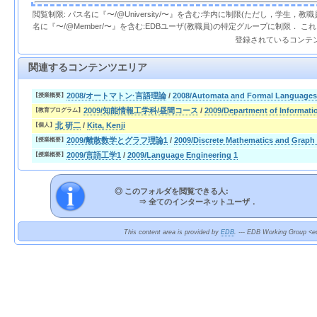
閲覧制限: パス名に『〜/@University/〜』を含む:学内に制限(ただし，学生，
名に『〜/@Member/〜』を含む:EDBユーザ(教職員)の特定グループに制限． 
登録されているコンテ
関連するコンテンツエリア
2008/オートマトン·言語理論
/
2008/Automata and Formal Languages
【授業概要】
2009/知能情報工学科/昼間コース
/
2009/Department of Informati
【教育プログラム】
北 研二
/
Kita, Kenji
【個人】
2009/離散数学とグラフ理論1
/
2009/Discrete Mathematics and Graph
【授業概要】
2009/言語工学1
/
2009/Language Engineering 1
【授業概要】
◎ このフォルダを閲覧できる人:
⇒
全てのインターネットユーザ．
This content area is provided by
EDB
. --- EDB Working Group <ed