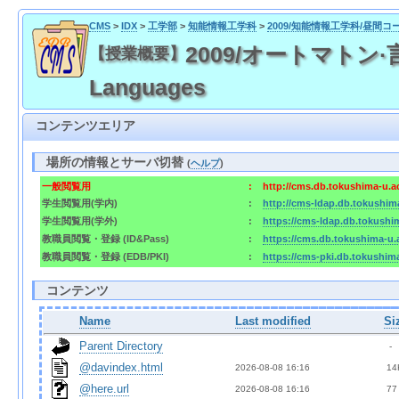
CMS
>
IDX
>
工学部
>
知能情報工学科
>
2009/知能情報工学科/昼間コ
2009/オートマトン·言語理
【授業概要】
Languages
コンテンツエリア
場所の情報とサーバ切替
(
ヘルプ
)
一般閲覧用
:
http://cms.db.tokushima-u.a
学生閲覧用(学内)
:
http://cms-ldap.db.tokushim
学生閲覧用(学外)
:
https://cms-ldap.db.tokushi
教職員閲覧・登録 (ID&Pass)
:
https://cms.db.tokushima-u.
教職員閲覧・登録 (EDB/PKI)
:
https://cms-pki.db.tokushim
コンテンツ
Name
Last modified
Si
Parent Directory
  - 
@davindex.html
2026-08-08 16:16  
 14
@here.url
2026-08-08 16:16  
 77