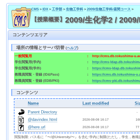
CMS
>
IDX
>
工学部
>
生物工学科
>
2009/生物工学科/昼間コース
>
2009/生化学2 / 2009/
【授業概要】
コンテンツエリア
場所の情報とサーバ切替
(
ヘルプ
)
一般閲覧用
:
http://cms.db.tokushima-u.a
学生閲覧用(学内)
:
http://cms-ldap.db.tokushim
学生閲覧用(学外)
:
https://cms-ldap.db.tokushi
教職員閲覧・登録 (ID&Pass)
:
https://cms.db.tokushima-u.
教職員閲覧・登録 (EDB/PKI)
:
https://cms-pki.db.tokushim
コンテンツ
Name
Last modified
Si
Parent Directory
  - 
@davindex.html
2026-08-08 16:17  
 16
@here.url
2026-08-08 16:17  
 77
閲覧制限: パス名に『〜/@University/〜』を含む:学内に制限(ただし，学生，