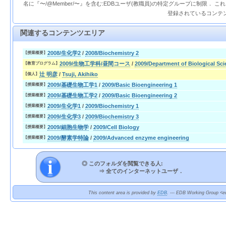
名に『〜/@Member/〜』を含む:EDBユーザ(教職員)の特定グループに制限． 
登録されているコンテ
関連するコンテンツエリア
2008/生化学2
/
2008/Biochemistry 2
【授業概要】
2009/生物工学科/昼間コース
/
2009/Department of Biological Sc
【教育プログラム】
辻 明彦
/
Tsuji, Akihiko
【個人】
2009/基礎生物工学1
/
2009/Basic Bioengineering 1
【授業概要】
2009/基礎生物工学2
/
2009/Basic Bioengineering 2
【授業概要】
2009/生化学1
/
2009/Biochemistry 1
【授業概要】
2009/生化学3
/
2009/Biochemistry 3
【授業概要】
2009/細胞生物学
/
2009/Cell Biology
【授業概要】
2009/酵素学特論
/
2009/Advanced enzyme engineering
【授業概要】
◎ このフォルダを閲覧できる人:
⇒
全てのインターネットユーザ．
This content area is provided by
EDB
. --- EDB Working Group <ed