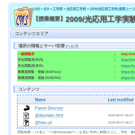
CMS
>
IDX
>
工学部
>
光応用工学科
>
2009/光応用工学科/昼間コー
2009/光応用工学実験2 / 
【授業概要】
コンテンツエリア
場所の情報とサーバ切替
(
ヘルプ
)
一般閲覧用
:
http://c
学生閲覧用(学内)
:
http://c
学生閲覧用(学外)
:
https://
教職員閲覧・登録 (ID&Pass)
:
https://
教職員閲覧・登録 (EDB/PKI)
:
https://
コンテンツ
Name
Last modified
Parent Directory
@davindex.html
2026-08-07 08:17 
@here.url
2026-08-07 08:17 
閲覧制限: パス名に『〜/@University/〜』を含む:学内に制限(ただし，学生