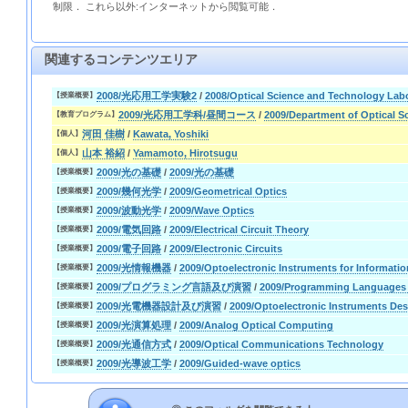
制限． これら以外:インターネットから閲覧可能．
関連するコンテンツエリア
2008/光応用工学実験2
/
2008/Optical Science and Technology Labo
【授業概要】
2009/光応用工学科/昼間コース
/
2009/Department of Optical 
【教育プログラム】
河田 佳樹
/
Kawata, Yoshiki
【個人】
山本 裕紹
/
Yamamoto, Hirotsugu
【個人】
2009/光の基礎
/
2009/光の基礎
【授業概要】
2009/幾何光学
/
2009/Geometrical Optics
【授業概要】
2009/波動光学
/
2009/Wave Optics
【授業概要】
2009/電気回路
/
2009/Electrical Circuit Theory
【授業概要】
2009/電子回路
/
2009/Electronic Circuits
【授業概要】
2009/光情報機器
/
2009/Optoelectronic Instruments for Informati
【授業概要】
2009/プログラミング言語及び演習
/
2009/Programming Languages 
【授業概要】
2009/光電機器設計及び演習
/
2009/Optoelectronic Instruments Des
【授業概要】
2009/光演算処理
/
2009/Analog Optical Computing
【授業概要】
2009/光通信方式
/
2009/Optical Communications Technology
【授業概要】
2009/光導波工学
/
2009/Guided-wave optics
【授業概要】