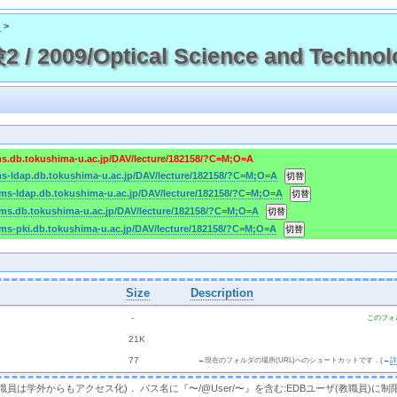
ス
>
2009/Optical Science and Technolo
ms.db.tokushima-u.ac.jp/DAV/lecture/182158/?C=M;O=A
ms-ldap.db.tokushima-u.ac.jp/DAV/lecture/182158/?C=M;O=A
cms-ldap.db.tokushima-u.ac.jp/DAV/lecture/182158/?C=M;O=A
cms.db.tokushima-u.ac.jp/DAV/lecture/182158/?C=M;O=A
cms-pki.db.tokushima-u.ac.jp/DAV/lecture/182158/?C=M;O=A
Size
Description
  - 
このフォ
 
 21K
 
 77 
←現在のフォルダの場所(URL)へのショートカットです．(→
，教職員は学外からもアクセス化)． パス名に『〜/@User/〜』を含む:EDBユーザ(教職員)に制