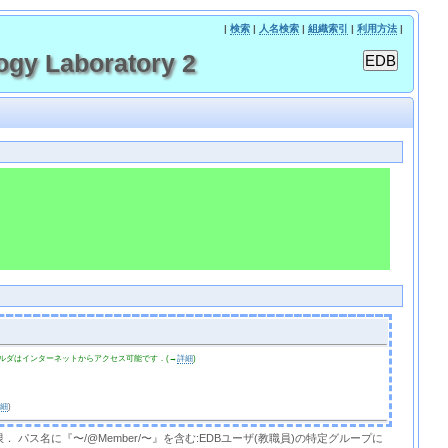
|
検索
|
人名検索
|
組織索引
|
利用方法
|
gy Laboratory 2
ルダはインターネットからアクセス可能です．(→
詳細
)
詳細
)
限． パス名に『〜/@Member/〜』を含む:EDBユーザ(教職員)の特定グループに