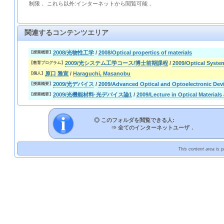
制限． これら以外:インターネットから閲覧可能．
関連するコンテンツエリア
2008/光物性工学
/
2008/Optical propertics of materials
【授業概要】
2009/光システム工学コース/博士前期課程
/
2009/Optical Syste
【教育プログラム】
原口 雅宣
/
Haraguchi, Masanobu
【個人】
2009/光デバイス
/
2009/Advanced Optical and Optoelectronic Dev
【授業概要】
2009/光機能材料·光デバイス論1
/
2009/Lecture in Optical Materials
【授業概要】
◎ このフォルダを閲覧できる人:
⇒
全てのインターネットユーザ．
This content area is 