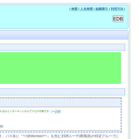
|
検索
|
人名検索
|
組織索引
|
利用方法
|
ルダはインターネットからアクセス可能です．(→
詳細
)
詳細
)
限． パス名に『〜/@Member/〜』を含む:EDBユーザ(教職員)の特定グループに